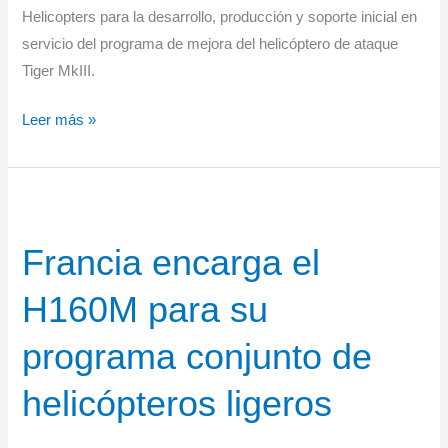
Helicopters para la desarrollo, producción y soporte inicial en
servicio del programa de mejora del helicóptero de ataque
Tiger MkIII.
Francia
Leer más »
y
España
lanzan
el
Francia encarga el
programa
Tigre
H160M para su
MkIII
programa conjunto de
helicópteros ligeros