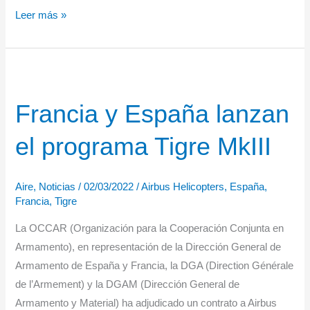
Adjudicación
Leer más »
del
contrato
para
la
Francia y España lanzan
siguiente
fase
el programa Tigre MkIII
del
proyecto
NGWS/FCAS
Aire
,
Noticias
/
02/03/2022
/
Airbus Helicopters
,
España
,
Francia
,
Tigre
La OCCAR (Organización para la Cooperación Conjunta en
Armamento), en representación de la Dirección General de
Armamento de España y Francia, la DGA (Direction Générale
de l’Armement) y la DGAM (Dirección General de
Armamento y Material) ha adjudicado un contrato a Airbus