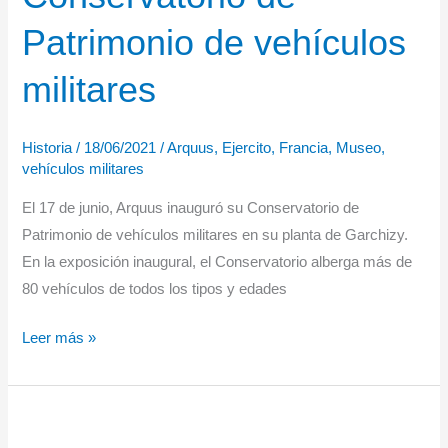
21
Patrimonio de vehículos
militares
Historia
/
18/06/2021
/
Arquus
,
Ejercito
,
Francia
,
Museo
,
vehículos militares
El 17 de junio, Arquus inauguró su Conservatorio de
Patrimonio de vehículos militares en su planta de Garchizy.
En la exposición inaugural, el Conservatorio alberga más de
80 vehículos de todos los tipos y edades
Arquus
Leer más »
inaugura
su
Conservatorio
de