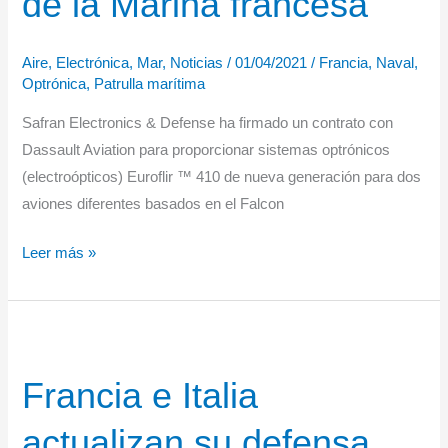
de la Marina francesa
helicópteros
Aire
,
Electrónica
,
Mar
,
Noticias
/
01/04/2021
/
Francia
,
Naval
,
Optrónica
,
Patrulla marítima
Safran Electronics & Defense ha firmado un contrato con
Dassault Aviation para proporcionar sistemas optrónicos
(electroópticos) Euroflir ™ 410 de nueva generación para dos
aviones diferentes basados ​​en el Falcon
EuroflirTM
Leer más »
410
de
Safran
para
Francia e Italia
los
aviones
actualizan su defensa
de