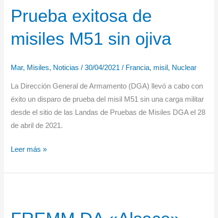
Prueba exitosa de
Patrimonio
de
misiles M51 sin ojiva
vehículos
militares
Mar
,
Misiles
,
Noticias
/
30/04/2021
/
Francia
,
misil
,
Nuclear
La Dirección General de Armamento (DGA) llevó a cabo con
éxito un disparo de prueba del misil M51 sin una carga militar
desde el sitio de las Landas de Pruebas de Misiles DGA el 28
de abril de 2021.
Prueba
Leer más »
exitosa
de
misiles
M51
sin