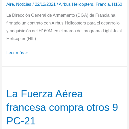
Aire
,
Noticias
/
22/12/2021
/
Airbus Helicopters
,
Francia
,
H160
La Dirección General de Armamento (DGA) de Francia ha
firmado un contrato con Airbus Helicopters para el desarrollo
y adquisición del H160M en el marco del programa Light Joint
Helicopter (HIL)
Francia
Leer más »
encarga
el
H160M
para
La Fuerza Aérea
su
programa
francesa compra otros 9
conjunto
de
PC-21
helicópteros