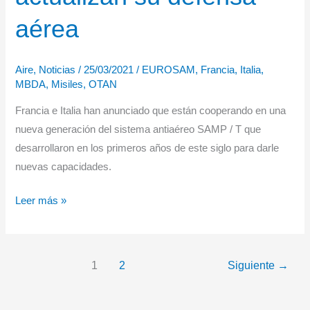
vigilancia
aérea
marítima
Falcon
Aire
,
Noticias
/
25/03/2021
/
EUROSAM
,
Francia
,
Italia
,
Triton
MBDA
,
Misiles
,
OTAN
y
Albatros
Francia e Italia han anunciado que están cooperando en una
de
nueva generación del sistema antiaéreo SAMP / T que
la
desarrollaron en los primeros años de este siglo para darle
Marina
nuevas capacidades.
francesa
Francia
Leer más »
e
Italia
actualizan
1
2
Siguiente
→
su
defensa