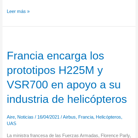
FREMM
Leer más »
DA
«Alsace»
para
la
Francia encarga los
Marine
Nationale:
prototipos H225M y
la
primera
VSR700 en apoyo a su
fragata
multimisión
industria de helicópteros
con
capacidad
Aire
,
Noticias
/
16/04/2021
/
Airbus
,
Francia
,
Helicópteros
,
de
UAS
defensa
La ministra francesa de las Fuerzas Armadas, Florence Parly,
aérea