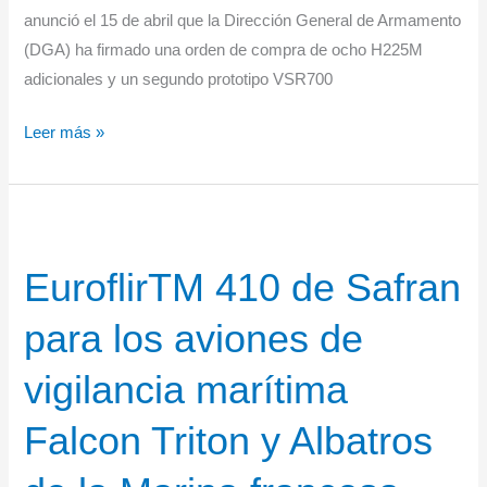
anunció el 15 de abril que la Dirección General de Armamento
mejorada
(DGA) ha firmado una orden de compra de ocho H225M
adicionales y un segundo prototipo VSR700
Francia
Leer más »
encarga
los
prototipos
H225M
EuroflirTM 410 de Safran
y
VSR700
para los aviones de
en
apoyo
vigilancia marítima
a
su
Falcon Triton y Albatros
industria
de