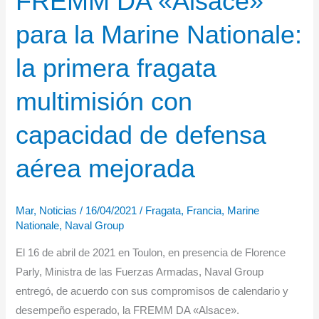
FREMM DA «Alsace»
ojiva
para la Marine Nationale:
la primera fragata
multimisión con
capacidad de defensa
aérea mejorada
Mar
,
Noticias
/
16/04/2021
/
Fragata
,
Francia
,
Marine
Nationale
,
Naval Group
El 16 de abril de 2021 en Toulon, en presencia de Florence
Parly, Ministra de las Fuerzas Armadas, Naval Group
entregó, de acuerdo con sus compromisos de calendario y
desempeño esperado, la FREMM DA «Alsace».