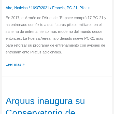
ligeros
Aire
,
Noticias
/
16/07/2021
/
Francia
,
PC-21
,
Pilatus
En 2017, el Armée de l’Air et de l’Espace compró 17 PC-21 y
ha entrenado con éxito a sus futuros pilotos militares en el
sistema de entrenamiento más moderno del mundo desde
entonces. La Fuerza Aérea ha ordenado nueve PC-21 más
para reforzar su programa de entrenamiento con aviones de
entrenamiento Pilatus adicionales.
La
Leer más »
Fuerza
Aérea
francesa
compra
Arquus inaugura su
otros
9
Conservatorio de
PC-