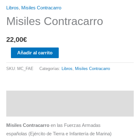
Libros
,
Misiles Contracarro
Misiles Contracarro
22,00
€
Misiles
Añadir al carrito
Contracarro
cantidad
SKU:
MC_FAE
Categorías:
Libros
,
Misiles Contracarro
Descripción
Información adicional
Misiles Contracarro
en las Fuerzas Armadas
españolas (Ejército de Tierra e Infantería de Marina)