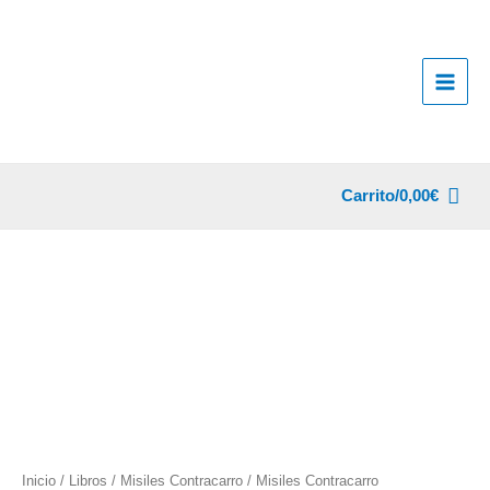
Ir
al
contenido
Carrito/
0,00
€
Inicio
/
Libros
/
Misiles Contracarro
/ Misiles Contracarro