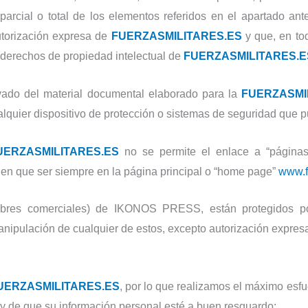
parcial o total de los elementos referidos en el apartado ant
utorización expresa de
FUERZASMILITARES.ES
y que, en to
os derechos de propiedad intelectual de
FUERZASMILITARES.E
ivado del material documental elaborado para la
FUERZASMI
cualquier dispositivo de protección o sistemas de seguridad que 
UERZASMILITARES.ES
no se permite el enlace a “páginas f
nen que ser siempre en la página principal o “home page”
www.f
ombres comerciales) de IKONOS PRESS, están protegidos por
manipulación de cualquier de estos, excepto autorización expr
UERZASMILITARES.ES
, por lo que realizamos el máximo esf
y de que su información personal esté a buen resguardo: