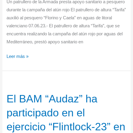
Un patrullero de la Armada presta apoyo sanitario a pesquero
durante la campaña del atún rojo El patrullero de altura “Tarifa”
auxilió al pesquero “Florino y Caela” en aguas de litoral
valenciano 07.06.23.- El patrullero de altura “Tarifa”, que se
encuentra realizando la campaña del atún rojo por aguas del
Mediterráneo, prestó apoyo sanitario en
Un
Leer más »
patrullero
de
la
Armada
El BAM “Audaz” ha
presta
apoyo
participado en el
sanitario
a
ejercicio “Flintlock-23” en
pesquero