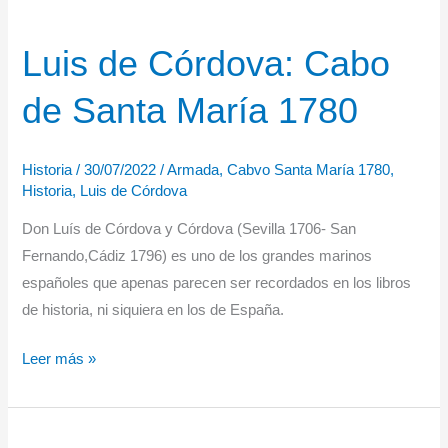
su
participación
Luis de Córdova: Cabo
en
‘OBANGAME
de Santa María 1780
EXPRESS
23’
Historia
/
30/07/2022
/
Armada
,
Cabvo Santa María 1780
,
Historia
,
Luis de Córdova
Don Luís de Córdova y Córdova (Sevilla 1706- San
Fernando,Cádiz 1796) es uno de los grandes marinos
españoles que apenas parecen ser recordados en los libros
de historia, ni siquiera en los de España.
Luis
Leer más »
de
Córdova:
Cabo