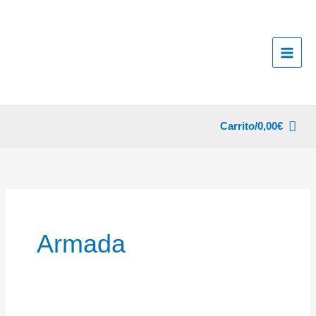
Ir
al
contenido
Carrito/
0,00
€
Armada