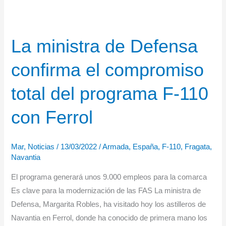
integración
de
USV
La ministra de Defensa
en
un
confirma el compromiso
buque
de
total del programa F-110
la
Armada
con Ferrol
Mar
,
Noticias
/
13/03/2022
/
Armada
,
España
,
F-110
,
Fragata
,
Navantia
El programa generará unos 9.000 empleos para la comarca
Es clave para la modernización de las FAS La ministra de
Defensa, Margarita Robles, ha visitado hoy los astilleros de
Navantia en Ferrol, donde ha conocido de primera mano los