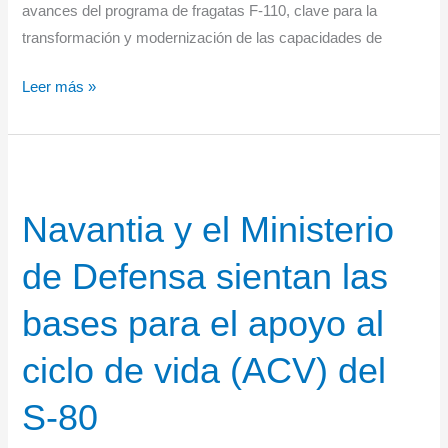
avances del programa de fragatas F-110, clave para la
transformación y modernización de las capacidades de
La
Leer más »
ministra
de
Defensa
confirma
Navantia y el Ministerio
el
compromiso
de Defensa sientan las
total
del
bases para el apoyo al
programa
F-
ciclo de vida (ACV) del
110
S-80
con
Ferrol