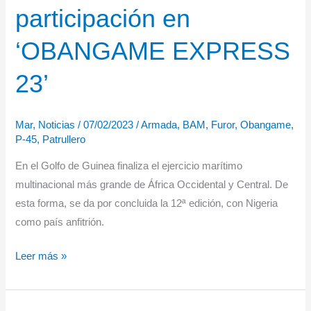
participación en
80
‘OBANGAME EXPRESS
23’
Mar
,
Noticias
/
07/02/2023
/
Armada
,
BAM
,
Furor
,
Obangame
,
P-45
,
Patrullero
En el Golfo de Guinea finaliza el ejercicio marítimo
multinacional más grande de África Occidental y Central. De
esta forma, se da por concluida la 12ª edición, con Nigeria
como país anfitrión.
El
Leer más »
‘Audaz’
finaliza