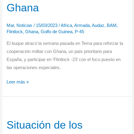
Ghana
Mar
,
Noticias
/
15/03/2023
/
Africa
,
Armada
,
Audaz
,
BAM
,
Flintlock
,
Ghana
,
Golfo de Guinea
,
P-45
El buque atracó la semana pasada en Tema para reforzar la
cooperación militar con Ghana, un país prioritario para
España, y participar en ‘Flintlock -23’ con el foco puesto en
las operaciones especiales.
El
Leer más »
BAM
“Audaz”
ha
participado
Situación de los
en
el