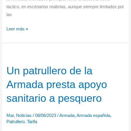
táctico, en escenarios realistas, aunque siempre limitados por
las
La
Leer más »
Armada
en
el
ejercicio
Un patrullero de la
SINKEX-
23
Armada presta apoyo
sanitario a pesquero
Mar
,
Noticias
/
08/06/2023
/
Armada
,
Armada española
,
Patrullero
,
Tarifa