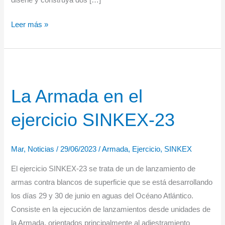
NAVANTIA
Leer más »
construirá
dos
buques
hidrográficos
La Armada en el
costeros
para
ejercicio SINKEX-23
la
Armada
Mar
,
Noticias
/
29/06/2023
/
Armada
,
Ejercicio
,
SINKEX
El ejercicio SINKEX-23 se trata de un de lanzamiento de
armas contra blancos de superficie que se está desarrollando
los días 29 y 30 de junio en aguas del Océano Atlántico.
Consiste en la ejecución de lanzamientos desde unidades de
la Armada, orientados principalmente al adiestramiento