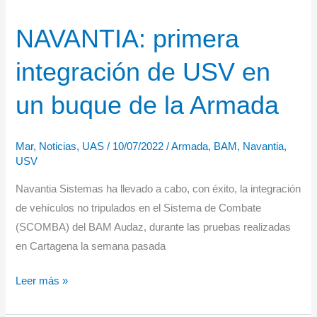
de
NAVANTIA: primera
Santa
María
integración de USV en
1780
un buque de la Armada
Mar
,
Noticias
,
UAS
/
10/07/2022
/
Armada
,
BAM
,
Navantia
,
USV
Navantia Sistemas ha llevado a cabo, con éxito, la integración
de vehículos no tripulados en el Sistema de Combate
(SCOMBA) del BAM Audaz, durante las pruebas realizadas
en Cartagena la semana pasada
NAVANTIA:
Leer más »
primera