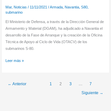
Mar
,
Noticias
/
11/11/2021
/
Armada
,
Navantia
,
S80
,
submarino
El Ministerio de Defensa, a través de la Dirección General de
Armamento y Material (DGAM), ha adjudicado a Navantia el
desarrollo de la Fase de Arranque y la creación de la Oficina
Técnica de Apoyo al Ciclo de Vida (OTACV) de los
submarinos S-80.
Navantia
Leer más »
y
el
Ministerio
←
Anterior
1
2
3
…
7
de
Siguiente
→
Defensa
sientan
las