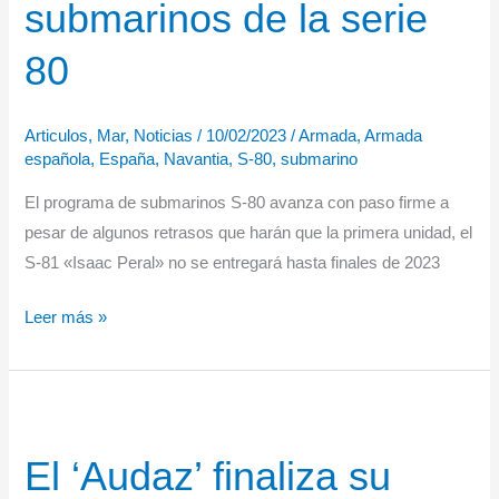
submarinos de la serie
ejercicio
“Flintlock-
80
23”
en
Articulos
,
Mar
,
Noticias
/
10/02/2023
/
Armada
,
Armada
Ghana
española
,
España
,
Navantia
,
S-80
,
submarino
El programa de submarinos S-80 avanza con paso firme a
pesar de algunos retrasos que harán que la primera unidad, el
S-81 «Isaac Peral» no se entregará hasta finales de 2023
Situación
Leer más »
de
los
submarinos
de
El ‘Audaz’ finaliza su
la
serie