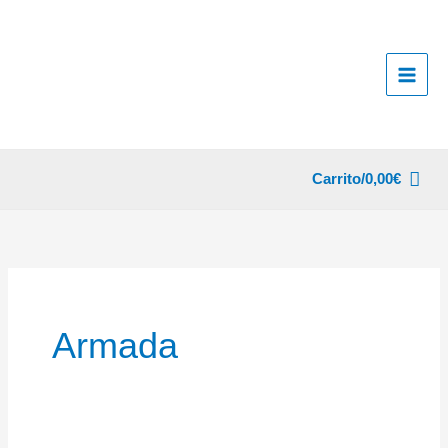
Ir
al
contenido
Carrito/
0,00
€
Armada