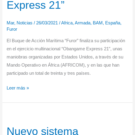
Express 21”
Golfo
de
Cádiz
Mar
,
Noticias
/
26/03/2021
/
Africa
,
Armada
,
BAM
,
España
,
Furor
El Buque de Acción Marítima “Furor” finaliza su participación
en el ejercicio multinacional “Obangame Express 21”, unas
maniobras organizadas por Estados Unidos, a través de su
Mando Operativo en África (AFRICOM), y en las que han
participado un total de treinta y tres países.
El
Leer más »
“Furor”
participa
en
las
Nuevo sistema
actividades