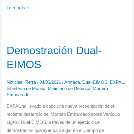
Hombres
Leer más »
y
barcos,
La
fotografía
Demostración Dual-
de
la
EIMOS
Marina
Española
en
Noticias
,
Tierra
/
04/03/2021
/
Armada
,
Dual-EIMOS
,
EXPAL
,
el
Infantería de Marina
,
Ministerio de Defensa
,
Mortero
Embarcado
Museo
Naval
EXPAL ha llevado a cabo una nueva presentación de su
(1850-
reciente desarrollo del Mortero Embarcado sobre Vehículo
1935)”
Ligero, Dual-EIMOS, a través de un ejercicio de
demostración que ayer tuvo lugar en el Campo de