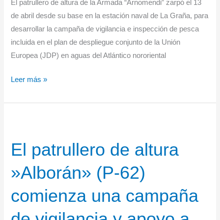
El patrullero de altura de la Armada “Arnomendi” zarpó el 13
de abril desde su base en la estación naval de La Graña, para
desarrollar la campaña de vigilancia e inspección de pesca
incluida en el plan de despliegue conjunto de la Unión
Europea (JDP) en aguas del Atlántico nororiental
El
Leer más »
patrullero
de
la
Armada
El patrullero de altura
‘Arnomendi’
inicia
»Alborán» (P-62)
la
campaña
comienza una campaña
internacional
de
de vigilancia y apoyo a