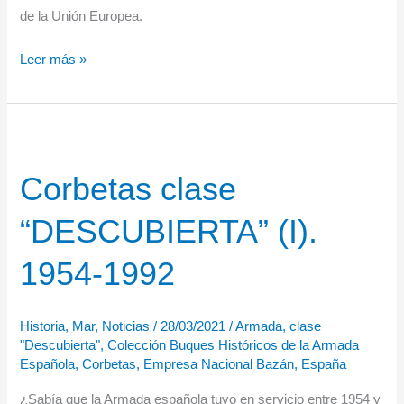
de la Unión Europea.
El
Leer más »
Buque
de
Acción
Marítima
Corbetas clase
“Furor”
se
“DESCUBIERTA” (I).
adiestra
con
1954-1992
unidades
navales
Historia
,
Mar
,
Noticias
/
28/03/2021
/
Armada
,
clase
de
"Descubierta"
,
Colección Buques Históricos de la Armada
la
Española
,
Corbetas
,
Empresa Nacional Bazán
,
España
UE
¿Sabía que la Armada española tuvo en servicio entre 1954 y
en