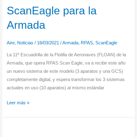
de
ScanEagle para la
cooperación
militar
Armada
en
el
Aire
,
Noticias
/
16/03/2021
/
Armada
,
RPAS
,
ScanEagle
ejercicio
“Obangame
La 11ª Escuadrilla de la Flotilla de Aeronaves (FLOAN) de la
Express
Armada, que opera RPAS Scan Eagle, va a recibir este año
21”
un nuevo sistema de este modelo (3 aparatos y una GCS)
completamente digital, y espera transformar los 3 sistemas
actuales en uso (10 aparatos) al mismo estándar
Nuevo
Leer más »
sistema
ScanEagle
para
la