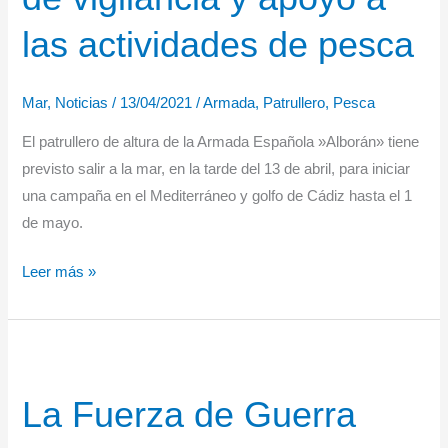
vigilancia
las actividades de pesca
de
pesca
“JDP
Mar
,
Noticias
/
13/04/2021
/
Armada
,
Patrullero
,
Pesca
–
El patrullero de altura de la Armada Española »Alborán» tiene
Pelágicos
previsto salir a la mar, en la tarde del 13 de abril, para iniciar
y
una campaña en el Mediterráneo y golfo de Cádiz hasta el 1
Demersales”
de mayo.
El
Leer más »
patrullero
de
altura
»Alborán»
La Fuerza de Guerra
(P-
62)