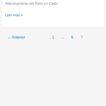
Adiestramiento del Retín en Cádiz.
Demostración
Leer más »
Dual-
EIMOS
←
Anterior
1
…
6
7