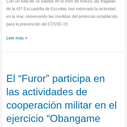
Con un total de 16 salidas en el mes de marzo, las fragatas
de la 41ª Escuadrilla de Escoltas han retomado la actividad
en la mar, observando las medidas del protocolo establecido
para la prevención del COVID-19.
Los
Leer más »
buques
de
la
41ª
El “Furor” participa en
Escuadrilla
de
las actividades de
Escoltas
se
cooperación militar en el
adiestran
en
ejercicio “Obangame
el