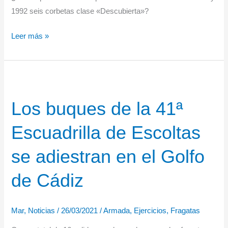
1992 seis corbetas clase «Descubierta»?
aguas
del
Corbetas
Leer más »
Golfo
clase
de
“DESCUBIERTA”
Guinea
(I).
1954-
Los buques de la 41ª
1992
Escuadrilla de Escoltas
se adiestran en el Golfo
de Cádiz
Mar
,
Noticias
/
26/03/2021
/
Armada
,
Ejercicios
,
Fragatas