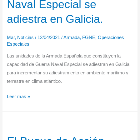
Naval Especial se
comienza
una
adiestra en Galicia.
campaña
de
Mar
,
Noticias
/
12/04/2021
/
Armada
,
FGNE
,
Operaciones
vigilancia
Especiales
y
apoyo
Las unidades de la Armada Española que constituyen la
a
capacidad de Guerra Naval Especial se adiestran en Galicia
las
para incrementar su adiestramiento en ambiente marítimo y
actividades
terrestre en clima atlántico.
de
La
pesca
Leer más »
Fuerza
de
Guerra
Naval
Especial