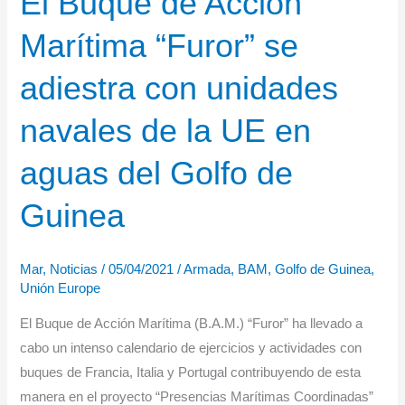
El Buque de Acción
se
Marítima “Furor” se
adiestra
en
adiestra con unidades
Galicia.
navales de la UE en
aguas del Golfo de
Guinea
Mar
,
Noticias
/
05/04/2021
/
Armada
,
BAM
,
Golfo de Guinea
,
Unión Europe
El Buque de Acción Marítima (B.A.M.) “Furor” ha llevado a
cabo un intenso calendario de ejercicios y actividades con
buques de Francia, Italia y Portugal contribuyendo de esta
manera en el proyecto “Presencias Marítimas Coordinadas”