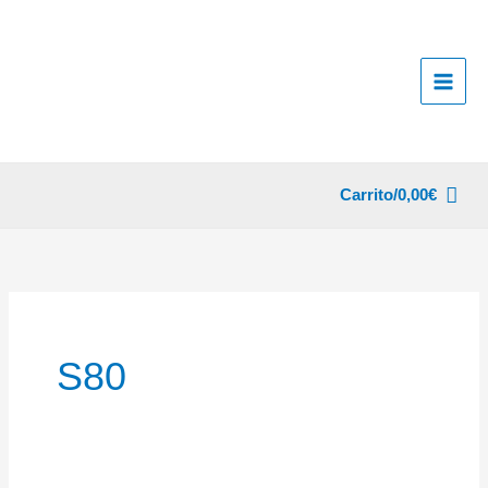
Ir
al
contenido
Carrito/
0,00
€
S80