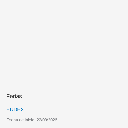
para
el
apoyo
al
ciclo
de
vida
(ACV)
del
S-
80
Ferias
EUDEX
Fecha de inicio:
22/09/2026