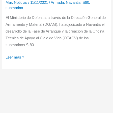
Mar
,
Noticias
/
11/11/2021
/
Armada
,
Navantia
,
S80
,
submarino
El Ministerio de Defensa, a través de la Dirección General de
Armamento y Material (DGAM), ha adjudicado a Navantia el
desarrollo de la Fase de Arranque y la creación de la Oficina
Técnica de Apoyo al Ciclo de Vida (OTACV) de los
submarinos S-80.
Navantia
Leer más »
y
el
Ministerio
de
Defensa
sientan
las
bases