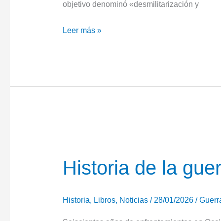
objetivo denominó «desmilitarización y
Ucrania
Leer más »
lleva
4
años
luchando
por
la
independencia
y
la
Historia de la gue
soberanía
en
Historia
,
Libros
,
Noticias
/
28/01/2026
/
Guerr
el
frente