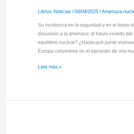
Libros
,
Noticias
/
04/04/2025
/
Amenaza nucle
Su incidencia en la seguridad y en el futur
disuasión a la amenaza: el futuro incierto del
equilibrio nuclear? ¿Hasta qué punto vivimo
Europa convertirse en el epicentro de una nue
La
Leer más »
amenaza
nuclear