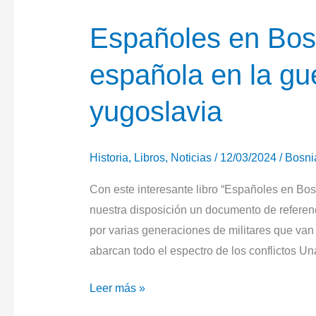
Españoles en Bosn
española en la gue
yugoslavia
Historia
,
Libros
,
Noticias
/
12/03/2024
/
Bosni
Con este interesante libro “Españoles en Bosn
nuestra disposición un documento de referenc
por varias generaciones de militares que van
abarcan todo el espectro de los conflictos U
Españoles
Leer más »
en