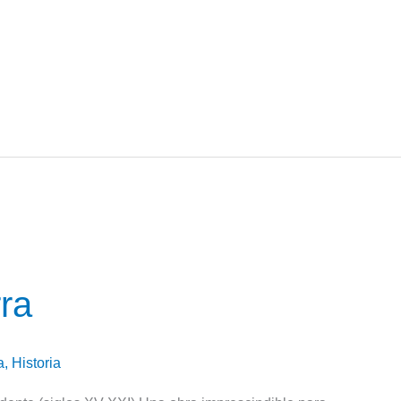
rra
a
,
Historia