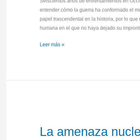
Seiscientos años de enfrentamientos en Occi
y
entender cómo la guerra ha conformado el 
en
papel trascendental en la historia, por lo que 
la
humana en el que no haya dejado su impron
retaguardia.
Historia
Leer más »
de
la
guerra
La amenaza nucle