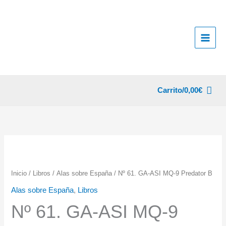
Ir
al
contenido
Carrito/
0,00
€
Inicio
/
Libros
/
Alas sobre España
/ Nº 61. GA-ASI MQ-9 Predator B
Alas sobre España
,
Libros
Nº 61. GA-ASI MQ-9