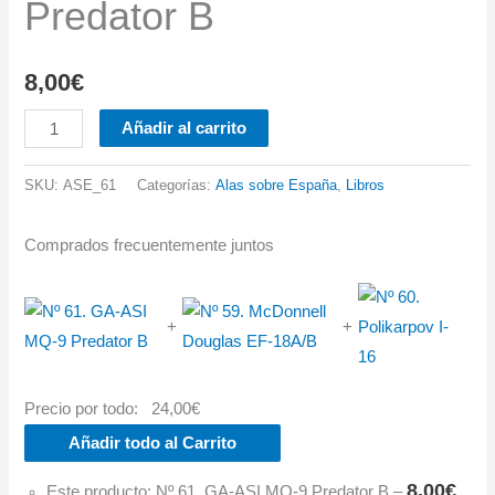
Predator B
8,00
€
Nº
Añadir al carrito
61.
GA-
SKU:
ASE_61
Categorías:
Alas sobre España
,
Libros
ASI
MQ-
Comprados frecuentemente juntos
9
Predator
+
+
B
cantidad
Precio por todo:
24,00
€
Añadir todo al Carrito
8,00
€
Este producto: Nº 61. GA-ASI MQ-9 Predator B
–