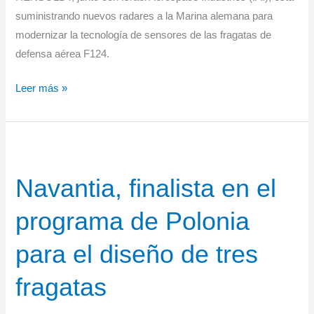
suministrando nuevos radares a la Marina alemana para
modernizar la tecnología de sensores de las fragatas de
defensa aérea F124.
HENSOLDT
Leer más »
gana
el
contrato
para
Navantia, finalista en el
equipar
fragatas
programa de Polonia
alemanas
F124
para el diseño de tres
con
nuevos
fragatas
radares