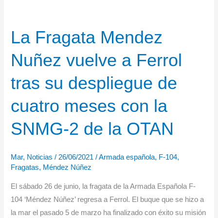
Martin
renuevan
La Fragata Mendez
su
colaboración
Nuñez vuelve a Ferrol
de
más
tras su despliegue de
de
20
cuatro meses con la
años
SNMG-2 de la OTAN
Mar
,
Noticias
/
26/06/2021
/
Armada española
,
F-104
,
Fragatas
,
Méndez Núñez
El sábado 26 de junio, la fragata de la Armada Española F-
104 ‘Méndez Núñez’ regresa a Ferrol. El buque que se hizo a
la mar el pasado 5 de marzo ha finalizado con éxito su misión