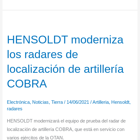
gana
un
contrato
para
HENSOLDT moderniza
el
sistema
los radares de
de
reconocimiento
localización de artillería
«PEGASUS»
de
COBRA
la
Bundeswehr
Electrónica
,
Noticias
,
Tierra
/
14/06/2021
/
Artilleria
,
Hensoldt
,
radares
HENSOLDT modernizará el equipo de prueba del radar de
localización de artillería COBRA, que está en servicio con
varios ejércitos de la OTAN.