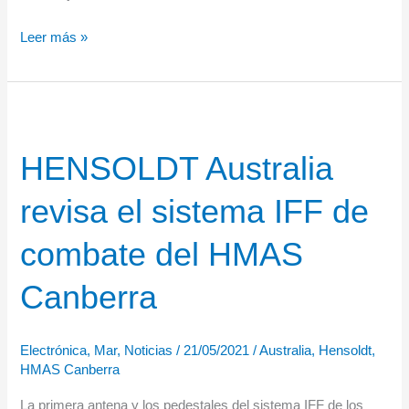
HENSOLDT
Leer más »
moderniza
los
radares
de
HENSOLDT Australia
localización
de
revisa el sistema IFF de
artillería
COBRA
combate del HMAS
Canberra
Electrónica
,
Mar
,
Noticias
/
21/05/2021
/
Australia
,
Hensoldt
,
HMAS Canberra
La primera antena y los pedestales del sistema IFF de los