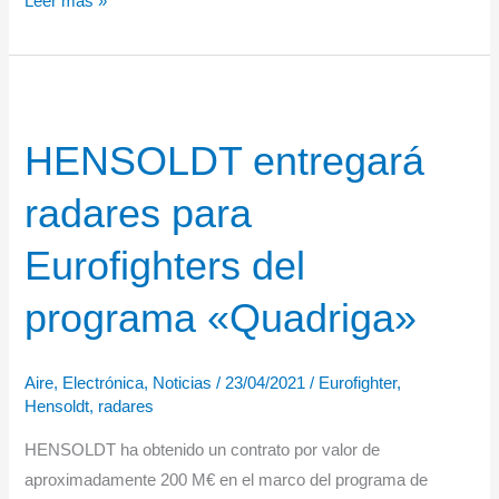
Hensoldt
Leer más »
suministra
sistemas
de
visión
HENSOLDT entregará
para
vehículos
radares para
de
reconocimiento
Eurofighters del
blindados
holandeses
programa «Quadriga»
Aire
,
Electrónica
,
Noticias
/
23/04/2021
/
Eurofighter
,
Hensoldt
,
radares
HENSOLDT ha obtenido un contrato por valor de
aproximadamente 200 M€ en el marco del programa de