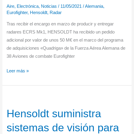
Aire
,
Electrónica
,
Noticias
/
11/05/2021
/
Alemania
,
Eurofighter
,
Hensoldt
,
Radar
Tras recibir el encargo en marzo de producir y entregar
radares ECRS Mk1, HENSOLDT ha recibido un pedido
adicional por valor de unos 50 M€ en el marco del programa
de adquisiciones «Quadriga» de la Fuerza Aérea Alemana de
38 Aviones de combate Eurofighter
HENSOLDT
Leer más »
entregará
electrónica
de
radar
Hensoldt suministra
para
los
sistemas de visión para
Eurofighters