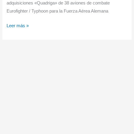
adquisiciones «Quadriga» de 38 aviones de combate
Eurofighter / Typhoon para la Fuerza Aérea Alemana
HENSOLDT
Leer más »
entregará
radares
para
Eurofighters
del
programa
«Quadriga»