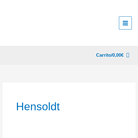
Ir
al
contenido
Carrito/
0,00
€
Hensoldt