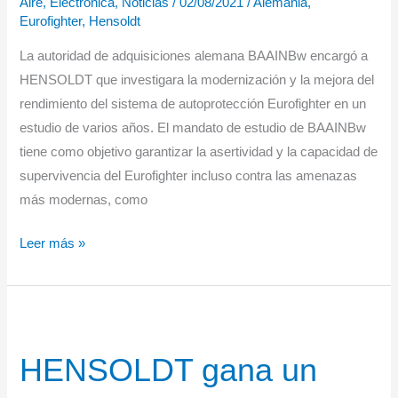
Aire
,
Electrónica
,
Noticias
/
02/08/2021
/
Alemania
,
Eurofighter
,
Hensoldt
La autoridad de adquisiciones alemana BAAINBw encargó a
HENSOLDT que investigara la modernización y la mejora del
rendimiento del sistema de autoprotección Eurofighter en un
estudio de varios años. El mandato de estudio de BAAINBw
tiene como objetivo garantizar la asertividad y la capacidad de
supervivencia del Eurofighter incluso contra las amenazas
más modernas, como
HENSOLDT
Leer más »
investiga
la
modernización
del
HENSOLDT gana un
sistema
de