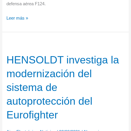
defensa aérea F124.
HENSOLDT
Leer más »
gana
el
contrato
para
HENSOLDT investiga la
equipar
fragatas
modernización del
alemanas
F124
sistema de
con
nuevos
autoprotección del
radares
Eurofighter
con
capacidades
BMD