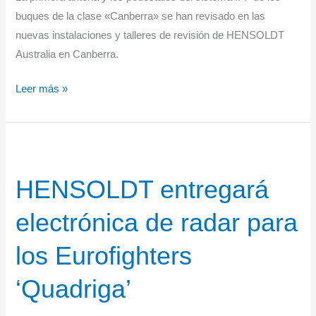
buques de la clase «Canberra» se han revisado en las
nuevas instalaciones y talleres de revisión de HENSOLDT
Australia en Canberra.
HENSOLDT
Leer más »
Australia
revisa
el
sistema
HENSOLDT entregará
IFF
de
electrónica de radar para
combate
del
los Eurofighters
HMAS
Canberra
‘Quadriga’