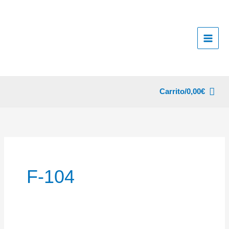
Ir
al
contenido
Carrito/
0,00
€
F-104