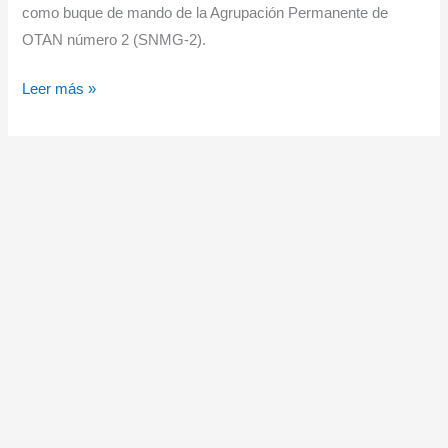
como buque de mando de la Agrupación Permanente de
OTAN número 2 (SNMG-2).
La
Leer más »
Fragata
Mendez
Nuñez
vuelve
a
Ferrol
tras
su
despliegue
de
cuatro
meses
con