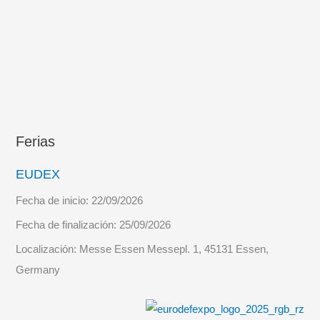
la
SNMG-
2
de
la
OTAN
Ferias
EUDEX
Fecha de inicio:
22/09/2026
Fecha de finalización:
25/09/2026
Localización:
Messe Essen Messepl. 1, 45131 Essen,
Germany