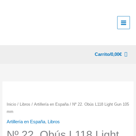
Ir
al
contenido
Carrito/
0,00
€
Inicio
/
Libros
/
Artillería en España
/ Nº 22. Obús L118 Light Gun 105
mm
Artillería en España
,
Libros
Nº 22. Obús L118 Light