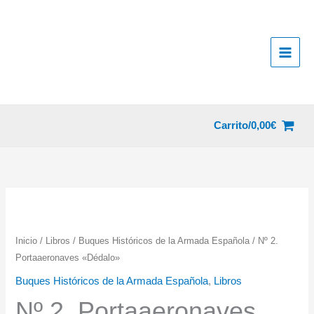
Ir
al
contenido
Carrito/
0,00
€
Inicio
/
Libros
/
Buques Históricos de la Armada Española
/ Nº 2.
Portaaeronaves «Dédalo»
Buques Históricos de la Armada Española
,
Libros
Nº 2. Portaaeronaves