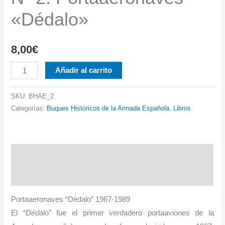
«Dédalo»
8,00
€
Nº
Añadir al carrito
2.
Portaaeronaves
SKU:
BHAE_2
"Dédalo"
Categorías:
Buques Históricos de la Armada Española
,
Libros
cantidad
Descripción
Información adicional
Portaaeronaves “Dédalo” 1967-1989
El “
Dédalo”
fue el primer verdadero portaaviones de la