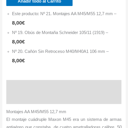
Añadir todo al Carrito
Este producto: Nº 21. Montajes AA M45/M55 12,7 mm
–
8,00
€
Nº 19. Obús de Montaña Schneider 105/11 (1919)
–
8,00
€
Nº 20. Cañón Sin Retroceso M40/M40A1 106 mm
–
8,00
€
Descripción
Información adicional
Montajes AA M45/M55 12,7 mm
El montaje cuádruple Maxon M45 era un sistema de armas
antiaéreo que constaba de cuatro ametralladoras calibre .50