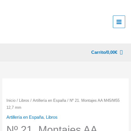
Ir
al
contenido
Carrito/
0,00
€
Inicio
/
Libros
/
Artillería en España
/ Nº 21. Montajes AA M45/M55
12,7 mm
Artillería en España
,
Libros
Nº 21. Montajes AA