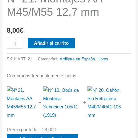
M45/M55 12,7 mm
8,00
€
Nº
Añadir al carrito
21.
Montajes
SKU:
ART_21
Categorías:
Artillería en España
,
Libros
AA
M45/M55
Comprados frecuentemente juntos
12,7
mm
cantidad
+
+
Precio por todo:
24,00
€