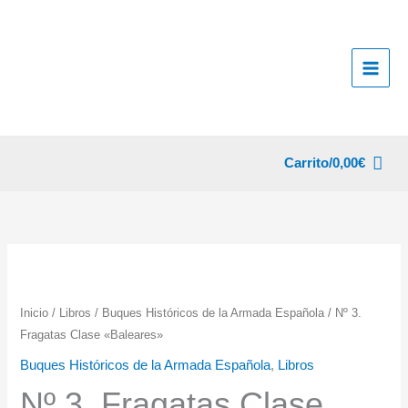
Ir
al
contenido
Carrito/
0,00
€
Inicio
/
Libros
/
Buques Históricos de la Armada Española
/ Nº 3.
Fragatas Clase «Baleares»
Buques Históricos de la Armada Española
,
Libros
Nº 3. Fragatas Clase