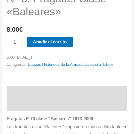
«Baleares»
8,00
€
Nº
Añadir al carrito
3.
Fragatas
SKU:
BHAE_3
Clase
Categorías:
Buques Históricos de la Armada Española
,
Libros
"Baleares"
cantidad
Descripción
Información adicional
Fragatas F-70 clase “Baleares” 1973-2006
Las fragatas clase “Baleares” supusieron todo un hito tanto en