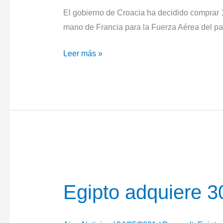
El gobierno de Croacia ha decidido comprar
mano de Francia para la Fuerza Aérea del país
Croacia
Leer más »
compra
aviones
Dassault
Rafale
de
segunda
mano
Egipto adquiere 3