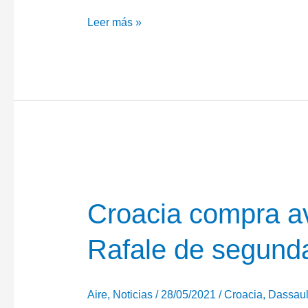
Primer
Leer más »
Rafale
para
Grecia
Croacia compra a
Rafale de segun
Aire
,
Noticias
/
28/05/2021
/
Croacia
,
Dassaul