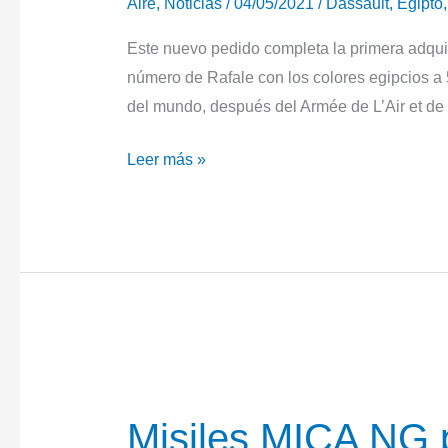
Aire
,
Noticias
/
04/05/2021
/
Dassault
,
Egipto
Este nuevo pedido completa la primera adquis
número de Rafale con los colores egipcios a
del mundo, después del Armée de L’Air et de l
Egipto
Leer más »
adquiere
30
Rafale
adicionales
Misiles MICA NG 