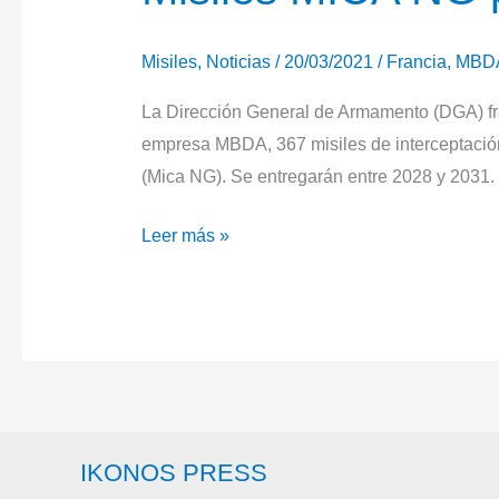
Misiles
,
Noticias
/
20/03/2021
/
Francia
,
MBD
La Dirección General de Armamento (DGA) fra
empresa MBDA, 367 misiles de interceptació
(Mica NG). Se entregarán entre 2028 y 2031.
Misiles
Leer más »
MICA
NG
para
Francia
IKONOS PRESS