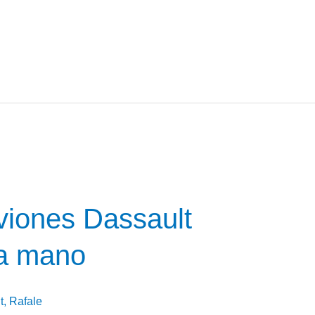
viones Dassault
da mano
t
,
Rafale