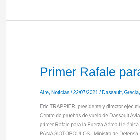
nuevos
equipos
de
aviónica
para
Dassault
Aviation
Rafale
Primer Rafale par
Aire
,
Noticias
/
22/07/2021
/
Dassault
,
Grecia
Eric TRAPPIER, presidente y director ejecutiv
Centro de pruebas de vuelo de Dassault Aviat
primer Rafale para la Fuerza Aérea Helénica 
PANAGIOTOPOULOS , Ministro de Defensa N