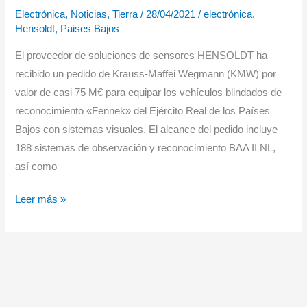
Electrónica
,
Noticias
,
Tierra
/
28/04/2021
/
electrónica
,
200
Hensoldt
,
Paises Bajos
MM
/
El proveedor de soluciones de sensores HENSOLDT ha
C
recibido un pedido de Krauss-Maffei Wegmann (KMW) por
de
valor de casi 75 M€ para equipar los vehículos blindados de
Thales
reconocimiento «Fennek» del Ejército Real de los Países
Bajos con sistemas visuales. El alcance del pedido incluye
188 sistemas de observación y reconocimiento BAA II NL,
así como
Hensoldt
Leer más »
suministra
sistemas
de
visión
para