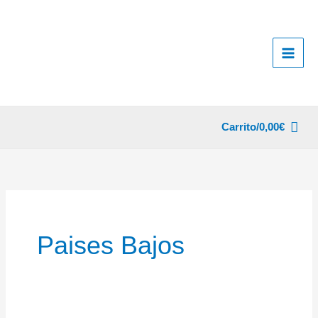
Ir
al
contenido
Carrito/
0,00
€
Paises Bajos