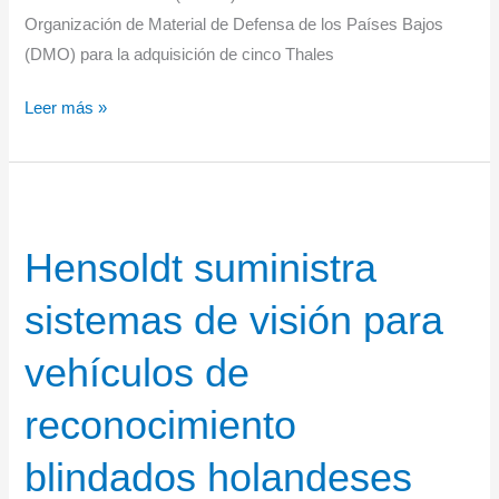
Organización de Material de Defensa de los Países Bajos
(DMO) para la adquisición de cinco Thales
Noruega
Leer más »
y
los
Países
Bajos
Hensoldt suministra
se
asocian
sistemas de visión para
en
el
vehículos de
‘Multi
Mission
reconocimiento
Radar
blindados holandeses
Ground
Master