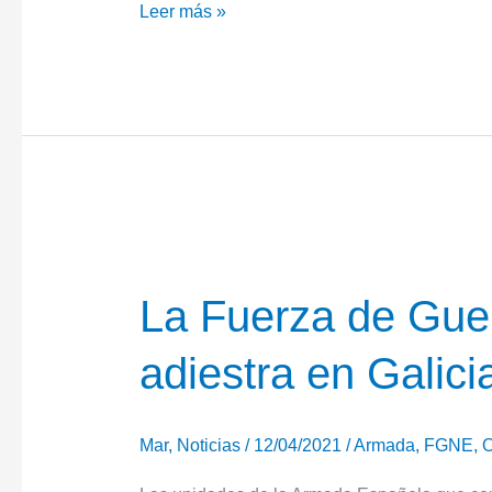
El
Leer más »
Mando
Conjunto
de
Operaciones
Especiales
afronta
la
fase
de
La Fuerza de Guer
certificación
adiestra en Galici
del
ejercicio
SOFEX-
Mar
,
Noticias
/
12/04/2021
/
Armada
,
FGNE
,
O
24