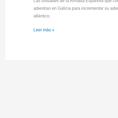
Las unidades de la Armada Española que con
adiestran en Galicia para incrementar su adie
atlántico.
La
Leer más »
Fuerza
de
Guerra
Naval
Especial
se
adiestra
en
Galicia.