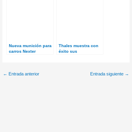
combate
Eye 21-01’
Nueva munición para
Thales muestra con
carros Nexter
éxito sus
SHARD® de 120 mm
capacidades para el
Plan de
Experimentación para
la Fuerza 2035 del
←
Entrada anterior
Entrada siguiente
→
Ejército de Tierra