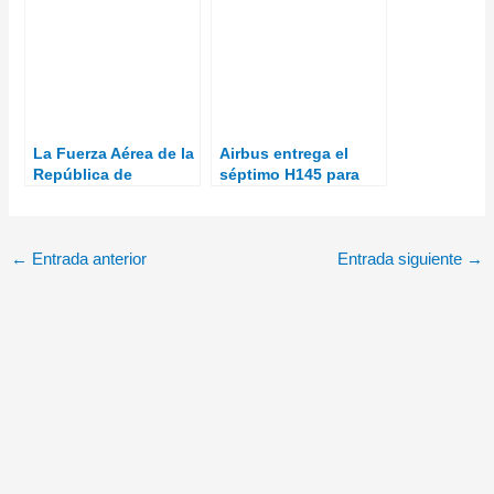
repostaje de
helicópteros
helicópteros
La Fuerza Aérea de la
Airbus entrega el
República de
séptimo H145 para
Singapur (RSAF) ha
las Fuerzas Armadas
recibido su primer
alemanas
helicóptero H225M
←
Entrada anterior
Entrada siguiente
→