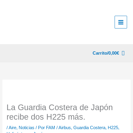
Ir
al
contenido
Carrito/
0,00
€
La Guardia Costera de Japón
recibe dos H225 más.
/
Aire
,
Noticias
/ Por
FAM
/
Airbus
,
Guardia Costera
,
H225
,