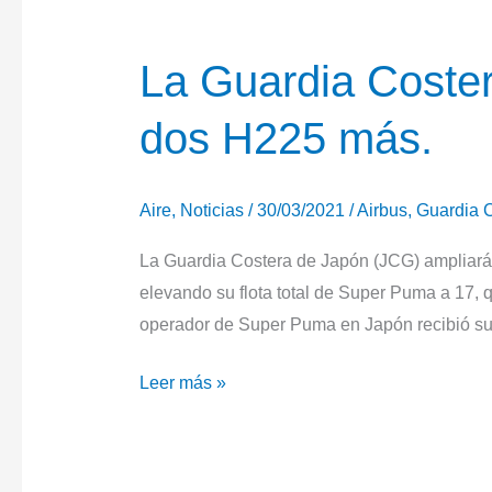
La Guardia Coster
dos H225 más.
Aire
,
Noticias
/
30/03/2021
/
Airbus
,
Guardia 
La Guardia Costera de Japón (JCG) ampliará 
elevando su flota total de Super Puma a 17
operador de Super Puma en Japón recibió su
La
Leer más »
Guardia
Costera
de