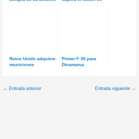
Airbus C295
horas de vuelo
Reino Unido adquiere
Primer F-35 para
municiones
Dinamarca
merodeadoras
Swicthblade
←
Entrada anterior
Entrada siguiente
→