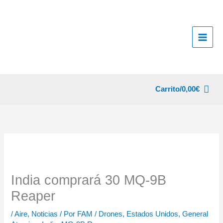
Ir
al
contenido
Carrito/
0,00
€
India comprará 30 MQ-9B
Reaper
/
Aire
,
Noticias
/ Por
FAM
/
Drones
,
Estados Unidos
,
General