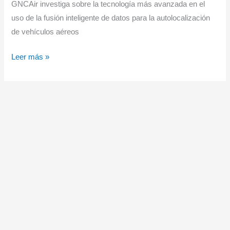
GNCAir investiga sobre la tecnología más avanzada en el
uso de la fusión inteligente de datos para la autolocalización
de vehículos aéreos
La
Leer más »
Agencia
Europea
de
Defensa
(EDA)
ha
adjudicado
a
GMV
los
proyectos
SAFETERM