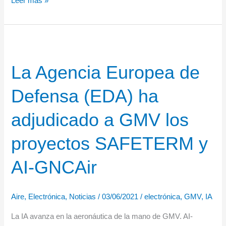
Leer más »
alcanza
un
hito
en
La Agencia Europea de
inteligencia
artificial
Defensa (EDA) ha
con
el
adjudicado a GMV los
Gripen
E
proyectos SAFETERM y
AI-GNCAir
Aire
,
Electrónica
,
Noticias
/
03/06/2021
/
electrónica
,
GMV
,
IA
La IA avanza en la aeronáutica de la mano de GMV. AI-