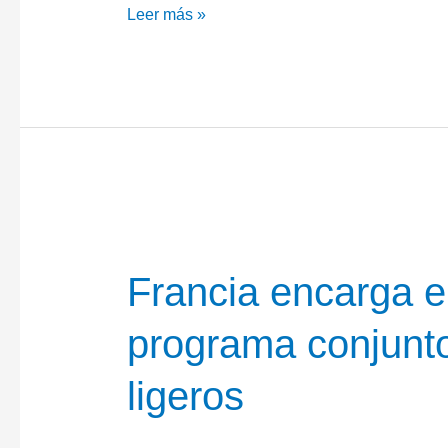
Helicópteros
Leer más »
H160
para
la
Gendarmeria
francesa
Francia encarga 
programa conjunto
ligeros