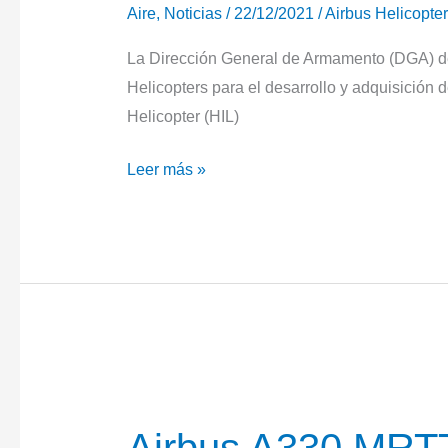
Aire
,
Noticias
/
22/12/2021
/
Airbus Helicopte
La Dirección General de Armamento (DGA) de
Helicopters para el desarrollo y adquisición
Helicopter (HIL)
Francia
Leer más »
encarga
el
H160M
para
su
programa
conjunto
de
helicópteros