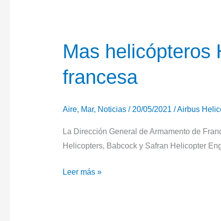
las
FAS
españolas
Mas helicópteros 
e
francesa
interior
Aire
,
Mar
,
Noticias
/
20/05/2021
/
Airbus Helic
La Dirección General de Armamento de Franc
Helicopters, Babcock y Safran Helicopter En
Mas
Leer más »
helicópteros
H160
para