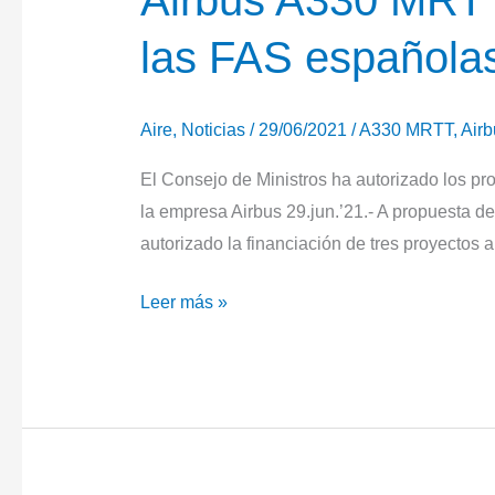
Airbus A330 MRTT
ligeros
las FAS españolas 
Aire
,
Noticias
/
29/06/2021
/
A330 MRTT
,
Airb
El Consejo de Ministros ha autorizado los pr
la empresa Airbus 29.jun.’21.- A propuesta de
autorizado la financiación de tres proyectos
Airbus
Leer más »
A330
MRTT,
H135
y
H160
para