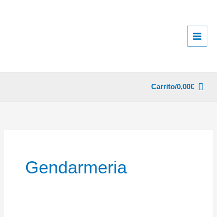
Ir
al
contenido
Carrito/
0,00
€
Gendarmeria