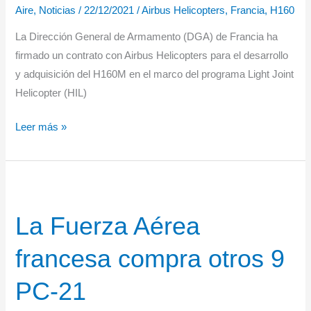
Aire
,
Noticias
/
22/12/2021
/
Airbus Helicopters
,
Francia
,
H160
La Dirección General de Armamento (DGA) de Francia ha
firmado un contrato con Airbus Helicopters para el desarrollo
y adquisición del H160M en el marco del programa Light Joint
Helicopter (HIL)
Francia
Leer más »
encarga
el
H160M
para
La Fuerza Aérea
su
programa
francesa compra otros 9
conjunto
de
PC-21
helicópteros