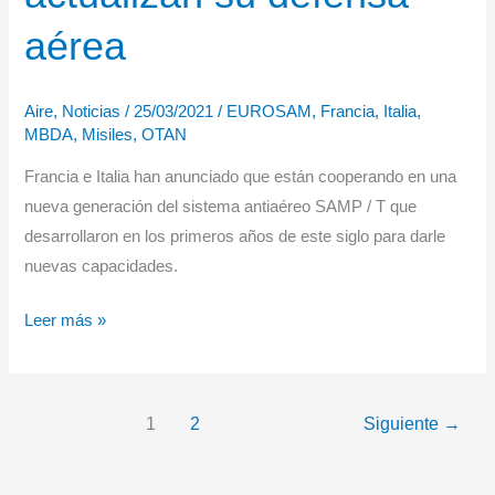
vigilancia
aérea
marítima
Falcon
Aire
,
Noticias
/
25/03/2021
/
EUROSAM
,
Francia
,
Italia
,
Triton
MBDA
,
Misiles
,
OTAN
y
Albatros
Francia e Italia han anunciado que están cooperando en una
de
nueva generación del sistema antiaéreo SAMP / T que
la
desarrollaron en los primeros años de este siglo para darle
Marina
nuevas capacidades.
francesa
Francia
Leer más »
e
Italia
actualizan
1
2
Siguiente
→
su
defensa