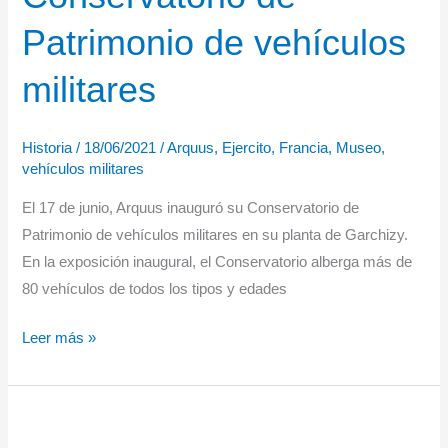
21
Patrimonio de vehículos
militares
Historia
/
18/06/2021
/
Arquus
,
Ejercito
,
Francia
,
Museo
,
vehículos militares
El 17 de junio, Arquus inauguró su Conservatorio de
Patrimonio de vehículos militares en su planta de Garchizy.
En la exposición inaugural, el Conservatorio alberga más de
80 vehículos de todos los tipos y edades
Arquus
Leer más »
inaugura
su
Conservatorio
de