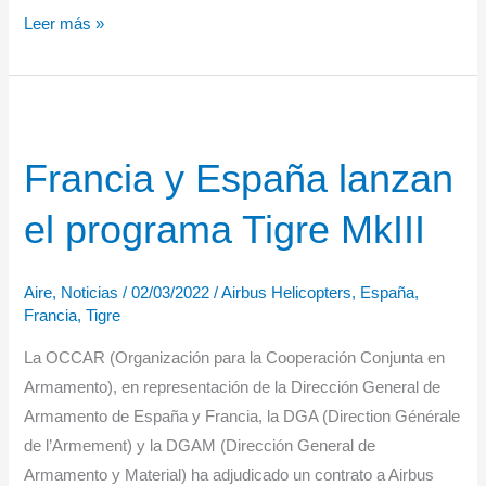
Adjudicación
Leer más »
del
contrato
para
la
Francia y España lanzan
siguiente
fase
el programa Tigre MkIII
del
proyecto
NGWS/FCAS
Aire
,
Noticias
/
02/03/2022
/
Airbus Helicopters
,
España
,
Francia
,
Tigre
La OCCAR (Organización para la Cooperación Conjunta en
Armamento), en representación de la Dirección General de
Armamento de España y Francia, la DGA (Direction Générale
de l’Armement) y la DGAM (Dirección General de
Armamento y Material) ha adjudicado un contrato a Airbus