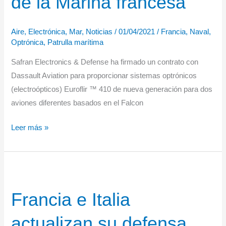
de la Marina francesa
helicópteros
Aire
,
Electrónica
,
Mar
,
Noticias
/
01/04/2021
/
Francia
,
Naval
,
Optrónica
,
Patrulla marítima
Safran Electronics & Defense ha firmado un contrato con
Dassault Aviation para proporcionar sistemas optrónicos
(electroópticos) Euroflir ™ 410 de nueva generación para dos
aviones diferentes basados ​​en el Falcon
EuroflirTM
Leer más »
410
de
Safran
para
Francia e Italia
los
aviones
actualizan su defensa
de