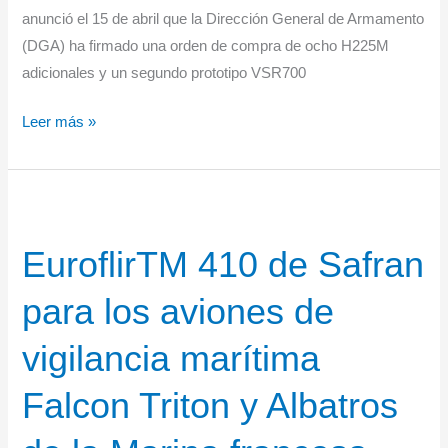
anunció el 15 de abril que la Dirección General de Armamento
mejorada
(DGA) ha firmado una orden de compra de ocho H225M
adicionales y un segundo prototipo VSR700
Francia
Leer más »
encarga
los
prototipos
H225M
EuroflirTM 410 de Safran
y
VSR700
para los aviones de
en
apoyo
vigilancia marítima
a
su
Falcon Triton y Albatros
industria
de