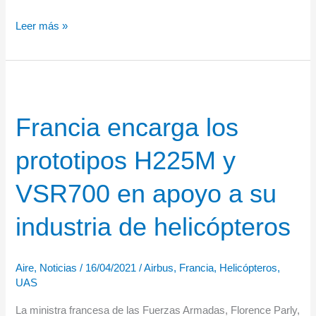
FREMM
Leer más »
DA
«Alsace»
para
la
Francia encarga los
Marine
Nationale:
prototipos H225M y
la
primera
VSR700 en apoyo a su
fragata
multimisión
industria de helicópteros
con
capacidad
Aire
,
Noticias
/
16/04/2021
/
Airbus
,
Francia
,
Helicópteros
,
de
UAS
defensa
La ministra francesa de las Fuerzas Armadas, Florence Parly,
aérea