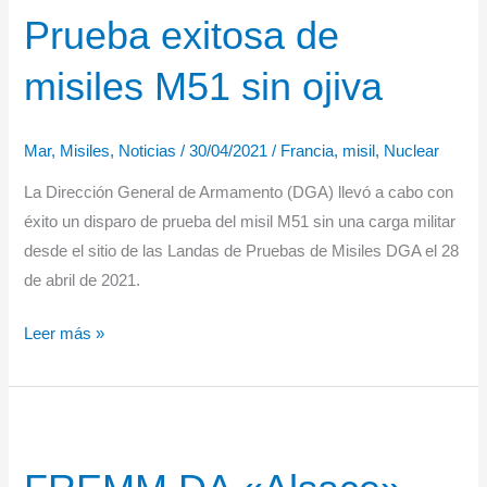
Prueba exitosa de
Patrimonio
de
misiles M51 sin ojiva
vehículos
militares
Mar
,
Misiles
,
Noticias
/
30/04/2021
/
Francia
,
misil
,
Nuclear
La Dirección General de Armamento (DGA) llevó a cabo con
éxito un disparo de prueba del misil M51 sin una carga militar
desde el sitio de las Landas de Pruebas de Misiles DGA el 28
de abril de 2021.
Prueba
Leer más »
exitosa
de
misiles
M51
sin