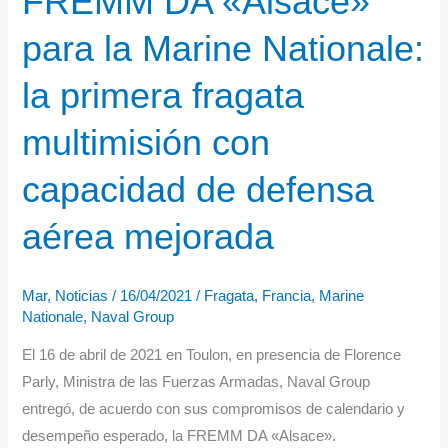
FREMM DA «Alsace»
ojiva
para la Marine Nationale:
la primera fragata
multimisión con
capacidad de defensa
aérea mejorada
Mar
,
Noticias
/
16/04/2021
/
Fragata
,
Francia
,
Marine
Nationale
,
Naval Group
El 16 de abril de 2021 en Toulon, en presencia de Florence
Parly, Ministra de las Fuerzas Armadas, Naval Group
entregó, de acuerdo con sus compromisos de calendario y
desempeño esperado, la FREMM DA «Alsace».