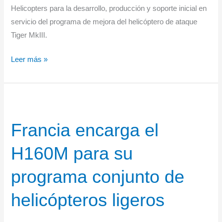
Helicopters para la desarrollo, producción y soporte inicial en
servicio del programa de mejora del helicóptero de ataque
Tiger MkIII.
Francia
Leer más »
y
España
lanzan
el
Francia encarga el
programa
Tigre
H160M para su
MkIII
programa conjunto de
helicópteros ligeros