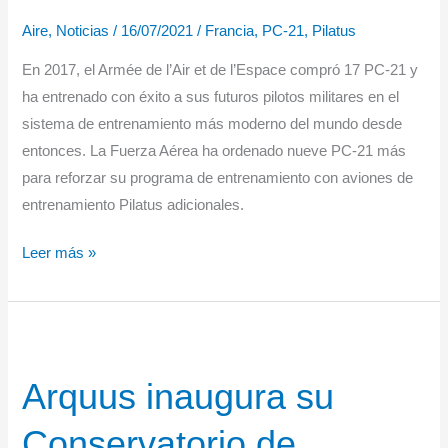
ligeros
Aire
,
Noticias
/
16/07/2021
/
Francia
,
PC-21
,
Pilatus
En 2017, el Armée de l’Air et de l’Espace compró 17 PC-21 y
ha entrenado con éxito a sus futuros pilotos militares en el
sistema de entrenamiento más moderno del mundo desde
entonces. La Fuerza Aérea ha ordenado nueve PC-21 más
para reforzar su programa de entrenamiento con aviones de
entrenamiento Pilatus adicionales.
La
Leer más »
Fuerza
Aérea
francesa
compra
Arquus inaugura su
otros
9
Conservatorio de
PC-