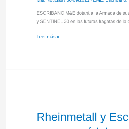
Mar
,
Noticias
/
30/09/2021
/
EME
,
Escribano
,
ESCRIBANO M&E dotará a la Armada de sus 
y SENTINEL 30 en las futuras fragatas de la 
ESCRIBANO
Leer más »
M&E
suministrará
a
Navantia
la
artillería
secundaria
de
las
Rheinmetall y Es
fragatas
F110