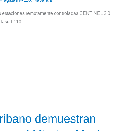
Fragatas F-110
,
Navantia
estaciones remotamente controladas SENTINEL 2.0
clase F110.
cribano demuestran