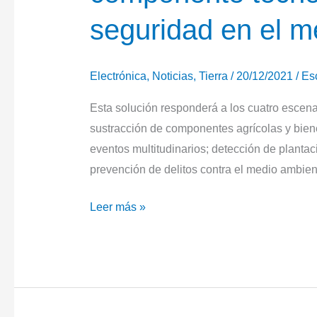
de
seguridad en el me
Elbit
Systems
en
Electrónica
,
Noticias
,
Tierra
/
20/12/2021
/
Es
su
Esta solución responderá a los cuatro escenar
torre
sustracción de componentes agrícolas y bienes
GUARDIAN
eventos multitudinarios; detección de plantac
30
prevención de delitos contra el medio ambient
Escribano
Leer más »
Mechanical
&
Engineering
desarrollará
soluciones