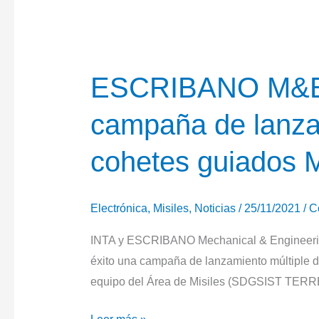
de
alto
componente
tecnológico
ESCRIBANO M&E 
para
campaña de lanza
la
seguridad
cohetes guiados
en
el
medio
Electrónica
,
Misiles
,
Noticias
/
25/11/2021
/
C
rural
INTA y ESCRIBANO Mechanical & Engineering
éxito una campaña de lanzamiento múltiple 
equipo del Área de Misiles (SDGSIST TER
ESCRIBANO