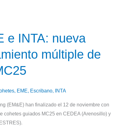
e INTA: nueva
miento múltiple de
 MC25
ohetes
,
EME
,
Escribano
,
INTA
 (EM&E) han finalizado el 12 de noviembre con
de cohetes guiados MC25 en CEDEA (Arenosillo) y
RESTRES).