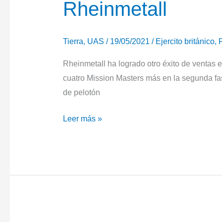
Rheinmetall
Sofins
Tierra
,
UAS
/
19/05/2021
/
Ejercito británico
,
Rheinmetall ha logrado otro éxito de ventas 
cuatro Mission Masters más en la segunda fas
de pelotón
El
Leer más »
Ejército
británico
encarga
cuatro
vehículos
robóticos
Mission