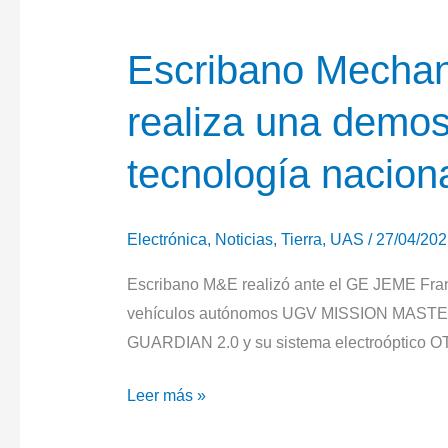
Master
de
Escribano Mechan
Rheinmetall
realiza una demos
tecnología nacion
Electrónica
,
Noticias
,
Tierra
,
UAS
/
27/04/20
Escribano M&E realizó ante el GE JEME Fran
vehículos autónomos UGV MISSION MASTER d
GUARDIAN 2.0 y su sistema electroóptico 
Escribano
Leer más »
Mechanical