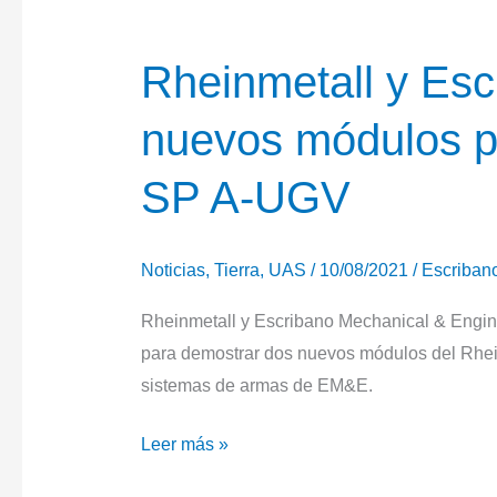
Rheinmetall y Es
nuevos módulos pa
SP A-UGV
Noticias
,
Tierra
,
UAS
/
10/08/2021
/
Escriban
Rheinmetall y Escribano Mechanical & Engin
para demostrar dos nuevos módulos del Rhei
sistemas de armas de EM&E.
Rheinmetall
Leer más »
y