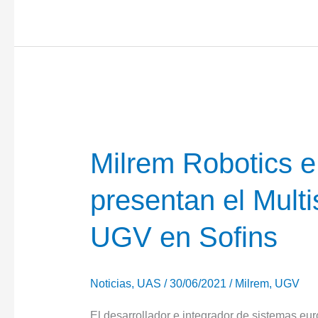
Escribano
demuestran
nuevos
módulos
para
el
Mission
Master
Milrem Robotics 
SP
presentan el Mul
A-
UGV
UGV en Sofins
Noticias
,
UAS
/
30/06/2021
/
Milrem
,
UGV
El desarrollador e integrador de sistemas e