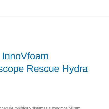
e InnoVfoam
tiscope Rescue Hydra
uropeo de robótica y sistemas autónomos Milrem