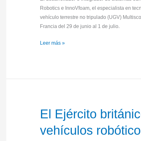
Robotics e InnoVfoam, el especialista en tec
vehículo terrestre no tripulado (UGV) Multis
Francia del 29 de junio al 1 de julio.
Milrem
Leer más »
Robotics
e
InnoVfoam
presentan
el
Multiscope
Rescue
El Ejército britán
Hydra
UGV
vehículos robótic
en