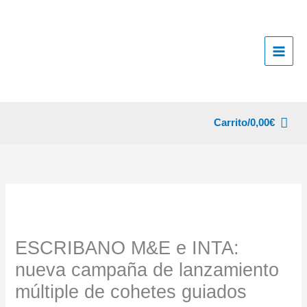
Ir
al
contenido
Carrito/
0,00
€
ESCRIBANO M&E e INTA:
nueva campaña de lanzamiento
múltiple de cohetes guiados