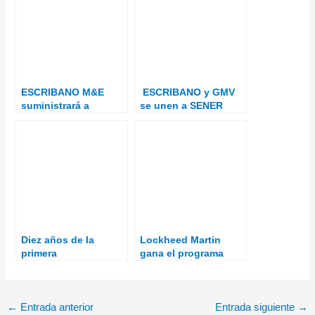
ESCRIBANO M&E
ESCRIBANO y GMV
suministrará a
se unen a SENER
Navantia la artillería
Aeroespacial en la
secundaria de las
iniciativa SMS para el
fragatas F110
sector de misiles
Diez años de la
Lockheed Martin
primera
gana el programa
interceptación de
Precision Fires All-
combate del sistema
Weather Rocket del
Iron Dome
U.S. Army
←
Entrada anterior
Entrada siguiente
→