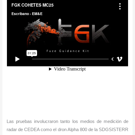
Las pruebas involucraron tanto los medios de medición de
radar de CEDEA como el dron Alpha 800 de la SDGSISTERR