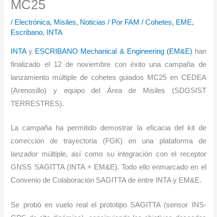
MC25
/
Electrónica
,
Misiles
,
Noticias
/ Por
FAM
/
Cohetes
,
EME
,
Escribano
,
INTA
INTA
y
ESCRIBANO Mechanical & Engineering (EM&E)
han
finalizado el 12 de noviembre con éxito una campaña de
lanzamiento múltiple de cohetes guiados MC25 en CEDEA
(Arenosillo) y equipo del Área de Misiles (SDGSIST
TERRESTRES).
La campaña ha permitido demostrar la eficacia del kit de
corrección de trayectoria (FGK) en una plataforma de
lanzador múltiple, así como su integración con el receptor
GNSS SAGITTA (INTA + EM&E). Todo ello enmarcado en el
Convenio de Colaboración SAGITTA de entre INTA y EM&E.
Se probó en vuelo real el prototipo SAGITTA (sensor INS-