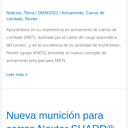
Noticias
,
Tierra
/
16/04/2021
/
Armamento
,
Carros de
combate
,
Nexter
Apoyándose en su experiencia en armamento de carros de
combate (MBT), ilustrada por el cañón de carga automática
del Leclerc, y en la excelencia de su actividad de municiones,
Nexter (grupo KNDS) presenta un nuevo concepto de
armamento principal para MBTs
Nexter
Leer más »
prepara
el
futuro
del
Nueva munición para
armamento
de