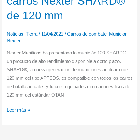
carros Nexter SHARD®
los
carros
de 120 mm
de
combate
Noticias
,
Tierra
/
11/04/2021
/
Carros de combate
,
Municion
,
Nexter
Nexter Munitions ha presentado la munición 120 SHARD®,
un producto de alto rendimiento disponible a corto plazo.
SHARD®, la nueva generación de municiones antitcarro de
120 mm del tipo APFSDS, es compatible con todos los carros
de batalla actuales y futuros equipados con cañones lisos de
120 mm del estándar OTAN
Nueva
Leer más »
munición
para
carros