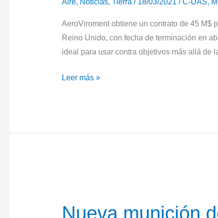
Aire
,
Noticias
,
Tierra
/
18/03/2021
/
C-UAS
,
M
AeroViroment obtiene un contrato de 45 M$ p
Reino Unido, con fecha de terminación en ab
ideal para usar contra objetivos más allá de l
Reino
Leer más »
Unido
adquiere
municiones
merodeadoras
Swicthblade
Nueva munición de