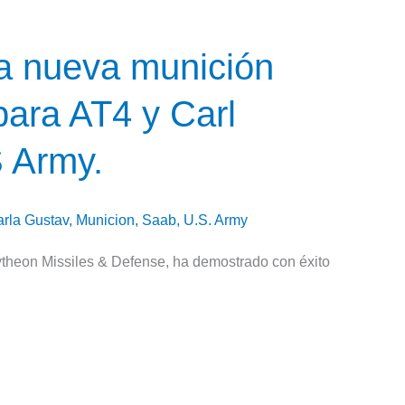
a nueva munición
para AT4 y Carl
S Army.
rla Gustav
,
Municion
,
Saab
,
U.S. Army
theon Missiles & Defense, ha demostrado con éxito