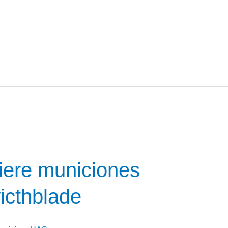
iere municiones
cthblade