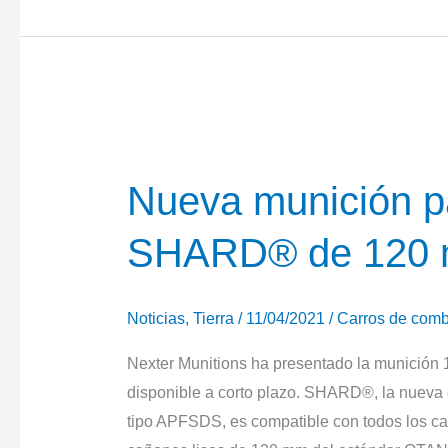
nueva
munición
multiusos
guiada
para
AT4
y
Nueva munición p
Carl
SHARD® de 120
Gustav
para
el
Noticias
,
Tierra
/
11/04/2021
/
Carros de comb
US
Army.
Nexter Munitions ha presentado la munición
disponible a corto plazo. SHARD®, la nueva 
tipo APFSDS, es compatible con todos los car