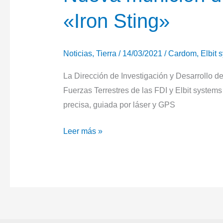
«Iron Sting»
Noticias
,
Tierra
/
14/03/2021
/
Cardom
,
Elbit 
La Dirección de Investigación y Desarrollo de
Fuerzas Terrestres de las FDI y Elbit systems
precisa, guiada por láser y GPS
Nueva
Leer más »
munición
de
mortero
israelí
«Iron
Sting»