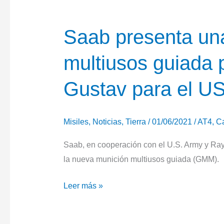
Saab presenta un
multiusos guiada 
Gustav para el U
Misiles
,
Noticias
,
Tierra
/
01/06/2021
/
AT4
,
Ca
Saab, en cooperación con el U.S. Army y Ray
la nueva munición multiusos guiada (GMM).
Saab
Leer más »
presenta
una