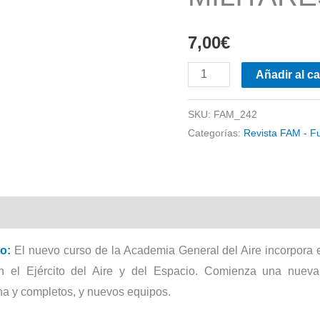
7,00
€
FAM
Añadir al ca
-
FUERZAS
SKU:
FAM_242
Categorías:
Revista FAM - F
MILITARES
Nº
242
cantidad
o:
El nuevo curso de la Academia General del Aire incorpora 
 en el Ejército del Aire y del Espacio. Comienza una nue
a y completos, y nuevos equipos.