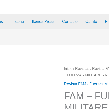
as
Historia
Ikonos Press
Contacto
Carrito
Fi
Inicio
/
Revistas
/
Revista F
– FUERZAS MILITARES Nº
Revista FAM - Fuerzas Mi
FAM – F
MILITARE