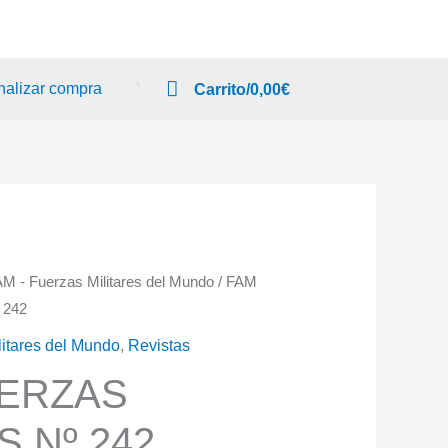
nalizar compra
Carrito/
0,00
€
AM - Fuerzas Militares del Mundo
/ FAM
 242
litares del Mundo
,
Revistas
UERZAS
S Nº 242