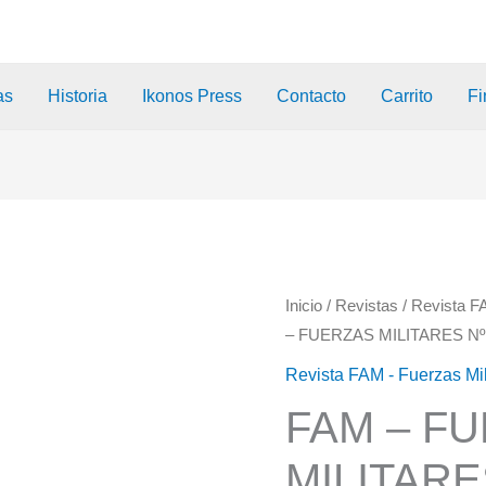
as
Historia
Ikonos Press
Contacto
Carrito
Fi
Inicio
/
Revistas
/
Revista F
– FUERZAS MILITARES Nº
Revista FAM - Fuerzas Mi
FAM – F
MILITARE