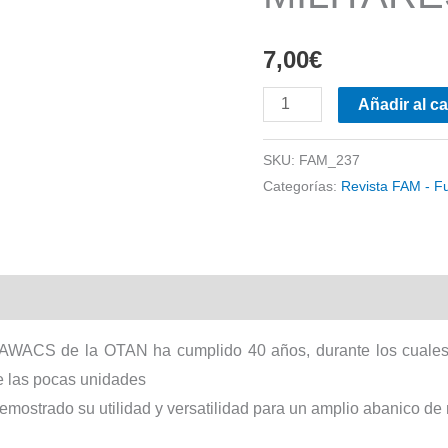
7,00
€
FAM
Añadir al ca
-
FUERZAS
SKU:
FAM_237
Categorías:
Revista FAM - F
MILITARES
Nº
237
cantidad
 AWACS de la OTAN ha cumplido 40 años, durante los cuales 
de las pocas unidades
mostrado su utilidad y versatilidad para un amplio abanico de