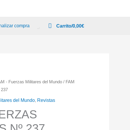
nalizar compra
Carrito/
0,00
€
AM - Fuerzas Militares del Mundo
/ FAM
 237
litares del Mundo
,
Revistas
UERZAS
S Nº 237