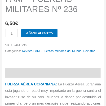
MILITARES Nº 236
6,50
€
FAM
Añadir al carrito
-
FUERZAS
SKU:
FAM_236
MILITARES
Categorías:
Revista FAM - Fuerzas Militares del Mundo
,
Revistas
Nº
236
cantidad
Descripción
FUERZA AÉREA UCRANIANA:
La Fuerza Aérea ucraniana
está jugando un papel muy importante en la guerra contra el
invasor ruso de su país. Muchos la daban por destruida el
primer día, pero un mes después sigue realizando acciones