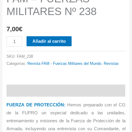
MILITARES Nº 238
7,00
€
FAM
Añadir al carrito
-
FUERZAS
SKU:
FAM_238
MILITARES
Categorías:
Revista FAM - Fuerzas Militares del Mundo
,
Revistas
Nº
238
cantidad
Descripción
FUERZA DE PROTECCIÓN:
Hemos preparado con el CG
de la FUPRO un especial dedicado a las unidades,
entrenamiento y misiones de la Fuerza de Protección de la
Armada, incluyendo una entrevista con su Comandante, el