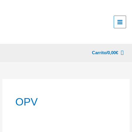
Ir
al
contenido
Carrito/
0,00
€
OPV