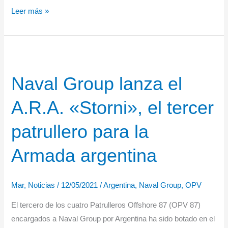
NAVANTIA
Leer más »
modernizará
dos
patrulleros
de
Naval Group lanza el
la
Marina
A.R.A. «Storni», el tercer
Tailandesa
patrullero para la
Armada argentina
Mar
,
Noticias
/
12/05/2021
/
Argentina
,
Naval Group
,
OPV
El tercero de los cuatro Patrulleros Offshore 87 (OPV 87)
encargados a Naval Group por Argentina ha sido botado en el