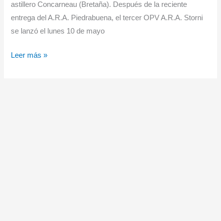
astillero Concarneau (Bretaña). Después de la reciente
entrega del A.R.A. Piedrabuena, el tercer OPV A.R.A. Storni
se lanzó el lunes 10 de mayo
Naval
Leer más »
Group
lanza
el
A.R.A.
«Storni»,
el
tercer
patrullero
para
la
Armada
argentina