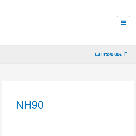
Ir
al
contenido
Carrito/
0,00
€
NH90