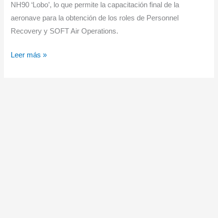
NH90 ‘Lobo’, lo que permite la capacitación final de la
aeronave para la obtención de los roles de Personnel
Recovery y SOFT Air Operations.
NH-
Leer más »
90
LOBO
Personal
Recovery
para
el
Ejército
del
Aire
y
el
Espacio