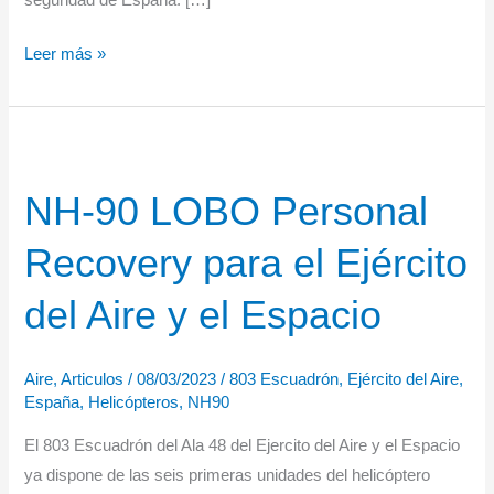
El
Leer más »
Ministerio
de
Defensa
español
NH-90 LOBO Personal
adquiere
100
Recovery para el Ejército
helicópteros
Airbus
del Aire y el Espacio
Aire
,
Articulos
/
08/03/2023
/
803 Escuadrón
,
Ejército del Aire
,
España
,
Helicópteros
,
NH90
El 803 Escuadrón del Ala 48 del Ejercito del Aire y el Espacio
ya dispone de las seis primeras unidades del helicóptero