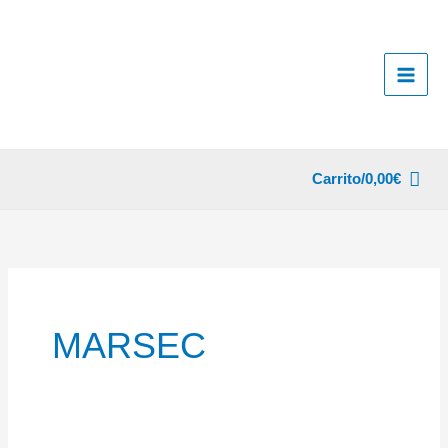
Ir
al
contenido
Carrito/
0,00
€
MARSEC