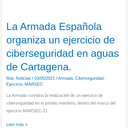
Seguridad
Marítima
MARSEC
La Armada Española
21
en
organiza un ejercicio de
Ferrol
ciberseguridad en aguas
de Cartagena.
Mar
,
Noticias
/
03/05/2021
/
Armada
,
Ciberseguridad
,
Ejercicio
,
MARSEC
La Armada coordina la realización de un ejercicio de
ciberseguridad en el ámbito marítimo, dentro del marco del
ejercicio MARSEC-21
La
Leer más »