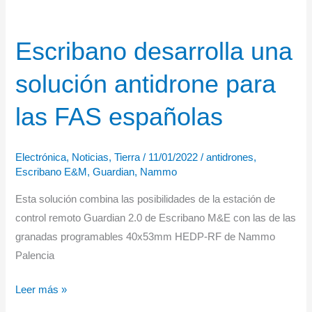
Escribano desarrolla una
solución antidrone para
las FAS españolas
Electrónica
,
Noticias
,
Tierra
/
11/01/2022
/
antidrones
,
Escribano E&M
,
Guardian
,
Nammo
Esta solución combina las posibilidades de la estación de
control remoto Guardian 2.0 de Escribano M&E con las de las
granadas programables 40x53mm HEDP-RF de Nammo
Palencia
Escribano
Leer más »
desarrolla