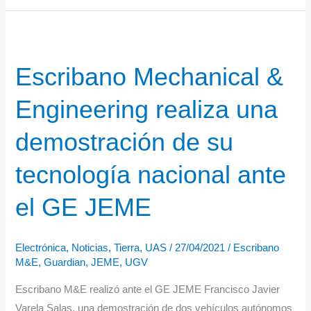
una
solución
antidrone
Escribano Mechanical &
para
las
Engineering realiza una
FAS
españolas
demostración de su
tecnología nacional ante
el GE JEME
Electrónica
,
Noticias
,
Tierra
,
UAS
/
27/04/2021
/
Escribano
M&E
,
Guardian
,
JEME
,
UGV
Escribano M&E realizó ante el GE JEME Francisco Javier
Varela Salas, una demostración de dos vehículos autónomos