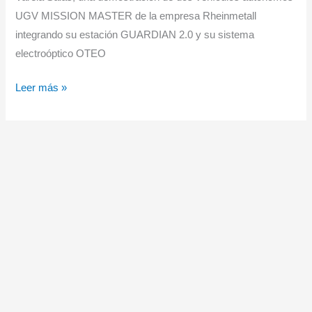
UGV MISSION MASTER de la empresa Rheinmetall
integrando su estación GUARDIAN 2.0 y su sistema
electroóptico OTEO
Escribano
Leer más »
Mechanical
&
Engineering
realiza
una
demostración
de
su
tecnología
nacional
ante