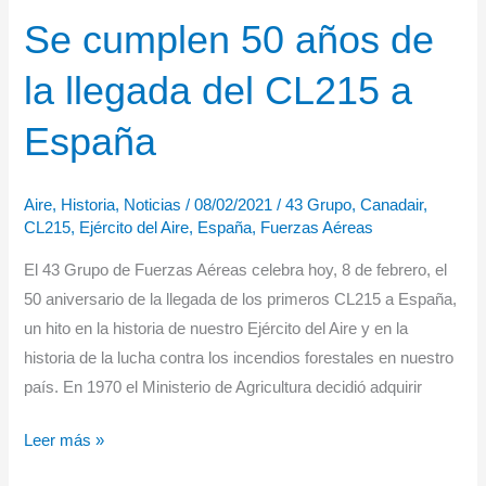
la
Se cumplen 50 años de
Península
de
la llegada del CL215 a
Crimea
España
Aire
,
Historia
,
Noticias
/
08/02/2021
/
43 Grupo
,
Canadair
,
CL215
,
Ejército del Aire
,
España
,
Fuerzas Aéreas
El 43 Grupo de Fuerzas Aéreas celebra hoy, 8 de febrero, el
50 aniversario de la llegada de los primeros CL215 a España,
un hito en la historia de nuestro Ejército del Aire y en la
historia de la lucha contra los incendios forestales en nuestro
país. En 1970 el Ministerio de Agricultura decidió adquirir
Se
Leer más »
cumplen