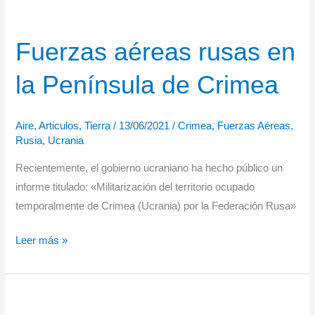
Fuerzas aéreas rusas en
la Península de Crimea
Aire
,
Articulos
,
Tierra
/
13/06/2021
/
Crimea
,
Fuerzas Aéreas
,
Rusia
,
Ucrania
Recientemente, el gobierno ucraniano ha hecho público un
informe titulado: «Militarización del territorio ocupado
temporalmente de Crimea (Ucrania) por la Federación Rusa»
Fuerzas
Leer más »
aéreas
rusas
en