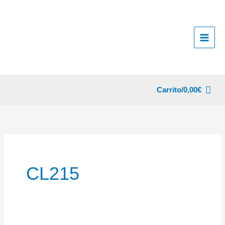
Ir
al
contenido
Carrito/
0,00
€
CL215