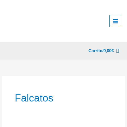
Ir
al
contenido
Carrito/
0,00
€
Falcatos