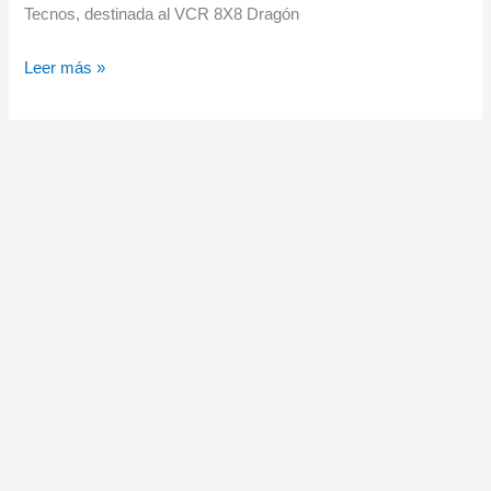
Tecnos, destinada al VCR 8X8 Dragón
Tecnobit
Leer más »
–
Grupo
Oesía
completa
las
pruebas
de
la
optrónica
de
última
generación
para
la