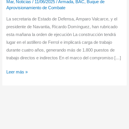
Mar
,
Noticias
/
11/06/2025
/
Armada
,
BAC
,
Buque de
Aprovisionamiento de Combate
La secretaria de Estado de Defensa, Amparo Valcarce, y el
presidente de Navantia, Ricardo Domínguez, han rubricado
esta mañana la orden de ejecución La construcción tendrá
lugar en el astillero de Ferrol e implicará carga de trabajo
durante cuatro años, generando más de 1.800 puestos de
trabajo directos e indirectos En el marco del compromiso […]
Luz
Leer más »
verde
para
la
construcción
del
nuevo
buque