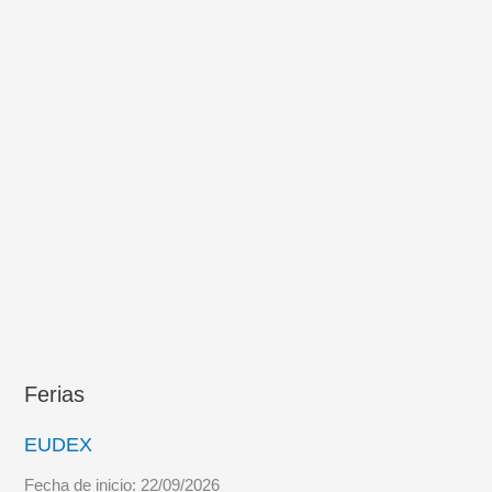
de
aprovisionamiento
de
combate
Ferias
EUDEX
Fecha de inicio:
22/09/2026