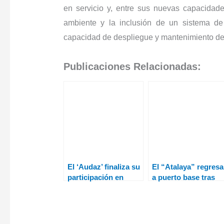
en servicio y, entre sus nuevas capacidad
ambiente y la inclusión de un sistema d
capacidad de despliegue y mantenimiento de 
Publicaciones Relacionadas:
El ‘Audaz’ finaliza su
El “Atalaya” regresa
participación en
a puerto base tras
‘OBANGAME
realizar una nueva
EXPRESS 23’
misión de vigilancia 
seguridad marítima