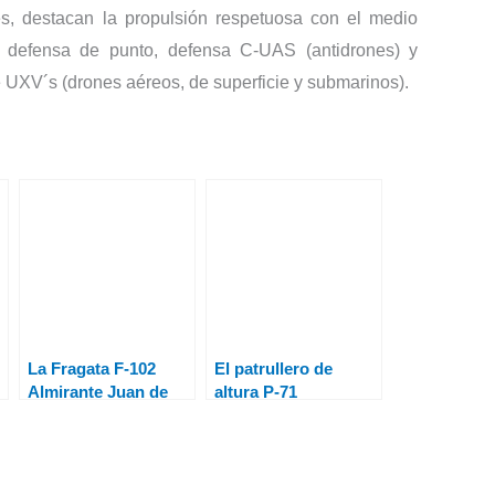
es, destacan la propulsión respetuosa con el medio
e defensa de punto, defensa C-UAS (antidrones) y
UXV´s (drones aéreos, de superficie y submarinos).
La Fragata F-102
El patrullero de
Almirante Juan de
altura P-71
Borbón y el BAC A-
“Serviola” inicia una
y
15 Cantabria
misión vigilancia
finalizan su
marítima en el sur
calificación
peninsular