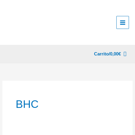
Ir
al
contenido
Carrito/
0,00
€
BHC