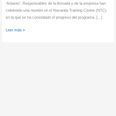
‘Antares’. Responsables de la Armada y de la empresa han
celebrado una reunión en el Navantia Training Centre (NTC)
en la que se ha constatado el progreso del programa. […]
La
Leer más »
Armada
y
Navantia
avanzan
en
la
definición
de
los
futuros
Buques
Hidrográficos