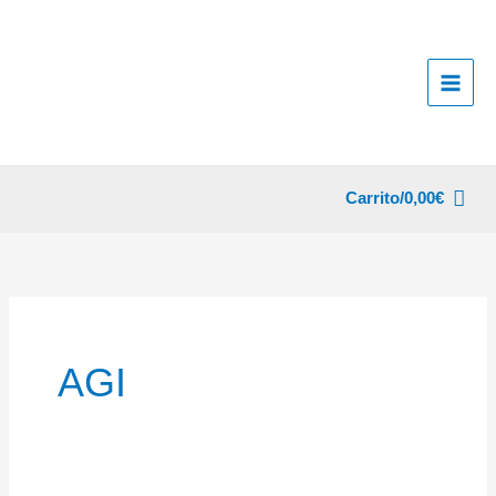
Ir
al
contenido
Carrito/
0,00
€
AGI