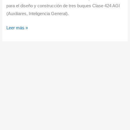
para el diseño y construcción de tres buques Clase 424 AGI
(Auxiliares, Inteligencia General).
Lürssen
Leer más »
construirá
nuevos
buques
de
inteligencia
AGI
para
la
Marina
alemana