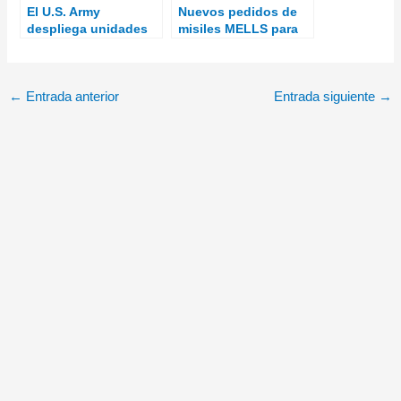
El U.S. Army
Nuevos pedidos de
despliega unidades
misiles MELLS para
M-SHORAD en
Alemania
Alemania
←
Entrada anterior
Entrada siguiente
→