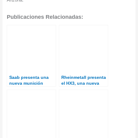
Arizona.
Publicaciones Relacionadas:
Saab presenta una
Rheinmetall presenta
nueva munición
el HX3, una nueva
multiusos guiada
generación de
para AT4 y Carl
camiones tácticos
Gustav para el US
Army.