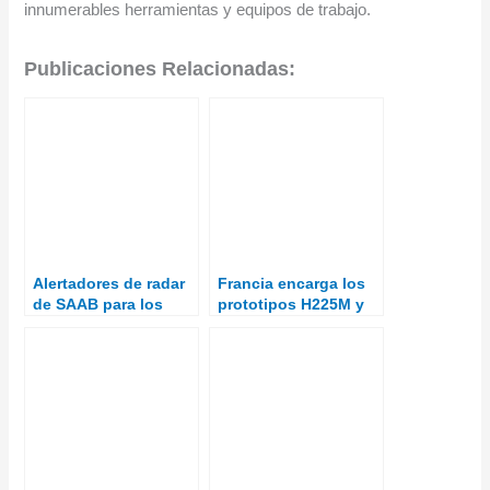
innumerables herramientas y equipos de trabajo.
Publicaciones Relacionadas:
Alertadores de radar
Francia encarga los
de SAAB para los
prototipos H225M y
Tornados alemanes
VSR700 en apoyo a
su industria de
helicópteros