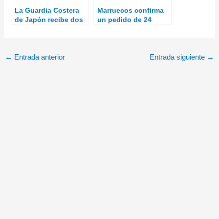
La Guardia Costera
Marruecos confirma
de Japón recibe dos
un pedido de 24
H225 más.
helicópteros de
ataque AH-64E
Apache
←
Entrada anterior
Entrada siguiente
→