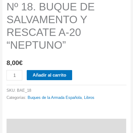
Nº 18. BUQUE DE
SALVAMENTO Y
RESCATE A-20
“NEPTUNO”
8,00
€
Nº
Añadir al carrito
18.
BUQUE
SKU:
BAE_18
DE
Categorías:
Buques de la Armada Española
,
Libros
SALVAMENTO
Y
RESCATE
Descripción
A-