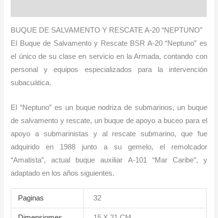
Información adicional
20
“NEPTUNO”
BUQUE DE SALVAMENTO Y RESCATE A-20 “NEPTUNO”
cantidad
El Buque de Salvamento y Rescate BSR A-20 “Neptuno” es
el único de su clase en servicio en la Armada, contando con
personal y equipos especializados para la intervención
subacuática.
El “Neptuno” es un buque nodriza de submarinos, un buque
de salvamento y rescate, un buque de apoyo a buceo para el
apoyo a submarinistas y al rescate submarino, que fue
adquirido en 1988 junto a su gemelo, el remolcador
“Amatista”, actual buque auxiliar A-101 “Mar Caribe”, y
adaptado en los años siguientes.
Paginas
32
Dimensiomes
15 X 21 CM