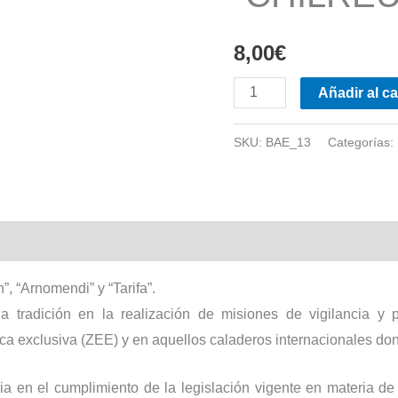
8,00
€
Nº
Añadir al ca
13.
Patrulleros
SKU:
BAE_13
Categorías:
clase
“CHILREU”
cantidad
l
, “Arnomendi” y “Tarifa”.
 tradición en la realización de misiones de vigilancia y 
a exclusiva (ZEE) y en aquellos caladeros internacionales do
ia en el cumplimiento de la legislación vigente en materia de