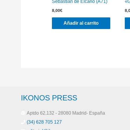
Sebastián de Elcano (A71)
«G
8,00
€
8,
Añadir al carrito
IKONOS PRESS
Aptdo 62.132 - 28080 Madrid- España
(34) 628 705 127