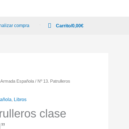
nalizar compra
Carrito/
0,00
€
a Armada Española
/ Nº 13. Patrulleros
pañola
,
Libros
rulleros clase
”