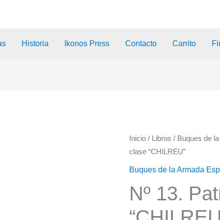
as
Historia
Ikonos Press
Contacto
Carrito
Fi
Inicio
/
Libros
/
Buques de l
clase “CHILREU”
Buques de la Armada Es
Nº 13. Pat
“CHILREU